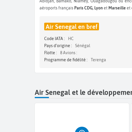
Abidjan, Bamako, Niamey, Ouagadougou ou encore
aéroports français
Paris CDG, Lyon
et
Marseille
et
Air Senegal en bref
Code IATA :
HC
Pays d’origine :
Sénégal
Flotte :
8 Avions :
Programme de fidélité :
Terenga
Air Senegal et le développeme