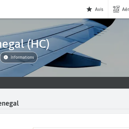
Avis
Aér
enegal (HC)
informations
Senegal