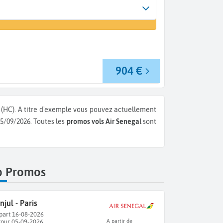
Arrivée
er un vol
A...
904 €
 (HC).
A titre d'exemple vous pouvez actuellement
 05/09/2026.
Toutes les
promos vols Air Senegal
sont
p Promos
njul - Paris
part 16-08-2026
tour 05-09-2026
A partir de