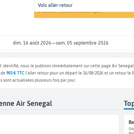
Départ
Dates
Voyageurs | Classe
Vols aller-retour
Recherch
De...
Dates de votre voyage
1 adulte | Classe économique
dim. 16 août 2026
—
sam. 05 septembre 2026
t identifié, nous le publions immédiatement sur cette page Air Senegal
r de
903 € TTC
l'aller retour pour un départ le 16/08/2026 et un retour le
 sont actualisées plusieurs fois par jour.
enne Air Senegal
To
Ba
Dé
Re