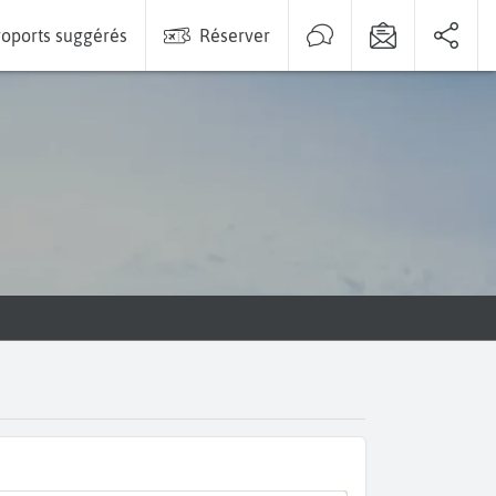
oports suggérés
Réserver