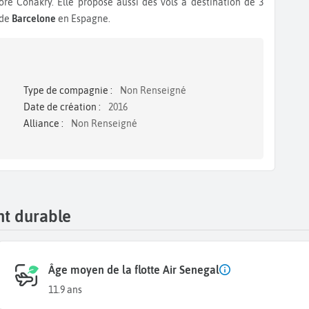
 Conakry. Elle propose aussi des vols à destination de 3
 de
Barcelone
en Espagne.
Type de compagnie :
Non Renseigné
Date de création :
2016
Alliance :
Non Renseigné
nt durable
Âge moyen de la flotte Air Senegal
11.9 ans