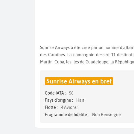
Sunrise Airways a été créé par un homme d'affaires, ancien pilote dans le but de relier les capitales et les îles
des Caraïbes. La compagnie dessert 11 destinatio
Martin, Cuba, les Iles de Guadeloupe, la Républiqu
Sunrise Airways en bref
Code IATA :
S6
Pays d’origine :
Haïti
Flotte :
4 Avions :
Programme de fidélité :
Non Renseigné