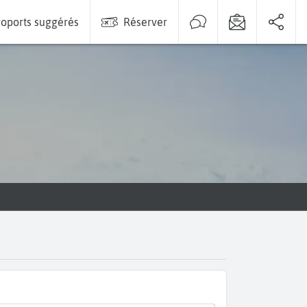
oports suggérés
Réserver