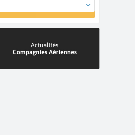
Arrivée
er un vol
A...
Actualités
Compagnies Aériennes