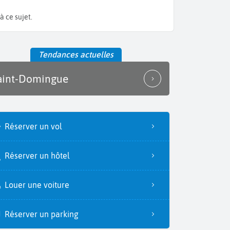
 ce sujet.
Tendances actuelles
aint-Domingue
Réserver un vol
Réserver un hôtel
Louer une voiture
Réserver un parking