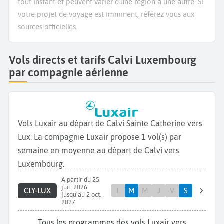
tout instant et peuvent varier d’une région à une autre. Si
votre projet de voyage est imminent, référez vous aux
sources officielles.
Vols directs et tarifs Calvi Luxembourg
par compagnie aérienne
Vols Luxair au départ de Calvi Sainte Catherine vers
Lux. La compagnie Luxair propose 1 vol(s) par
semaine en moyenne au départ de Calvi vers
Luxembourg.
A partir du 25
juil. 2026
CLY-LUX
L
M
M
J
V
S
jusqu'au 2 oct.
2027
Tous les programmes des vols Luxair vers