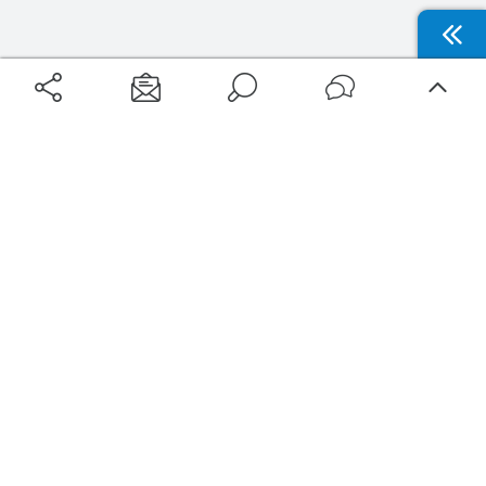
Aéroports
Voyages
Aéroports Voyages est la première plateforme de recherche de services liés au
voyage en avion. Nous vous proposons toutes les destinations, les
programmes de vols et les services disponibles pour votre aéroport : billets
d'avion, locations de voitures, hôtels... Laissez-vous inspirer et profitez d’une
expérience de voyage unique au meilleur prix !
Sur Aéroports Voyages