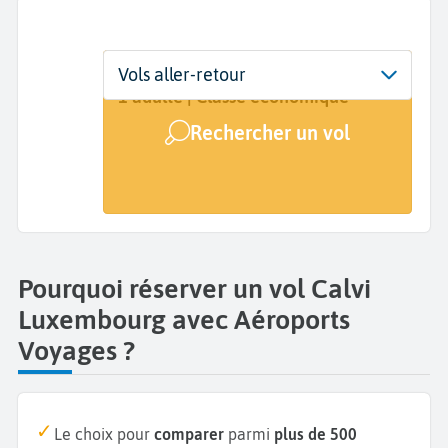
Départ
Dates
Voyageurs | Classe
Vols aller-retour
Calvi (CLY)
Dates de votre voyage
1 adulte | Classe économique
Rechercher un vol
Arrivée
Luxembourg (LUX)
Pourquoi réserver un vol Calvi
Luxembourg avec Aéroports
Voyages ?
Le choix pour
comparer
parmi
plus de 500