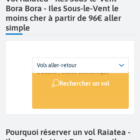
Bora Bora - Iles Sous-le-Vent le
moins cher à partir de 96€ aller
simple
Départ
Dates
Voyageurs | Classe
Vols aller-retour
Raiatea (RFP)
Dates de votre voyage
1 adulte | Classe économique
Rechercher un vol
Arrivée
Bora Bora (BOB)
Pourquoi réserver un vol Raiatea -