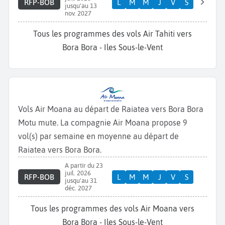
RFP-BOB
L
M
M
J
V
S
jusqu'au 13
nov. 2027
Tous les programmes des vols Air Tahiti vers
Bora Bora - Iles Sous-le-Vent
Vols Air Moana au départ de Raiatea vers Bora Bora
Motu mute. La compagnie Air Moana propose 9
vol(s) par semaine en moyenne au départ de
Raiatea vers Bora Bora.
A partir du 23
juil. 2026
RFP-BOB
L
M
M
J
V
S
jusqu'au 31
déc. 2027
Tous les programmes des vols Air Moana vers
Bora Bora - Iles Sous-le-Vent