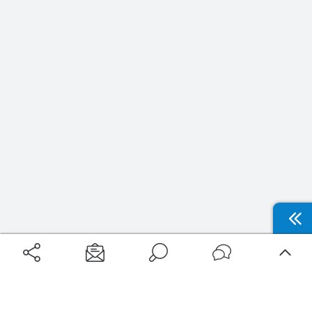
Aéroports
Voyages
Aéroports Voyages est la première plateforme de recherche de services liés au
voyage en avion. Nous vous proposons toutes les destinations, les