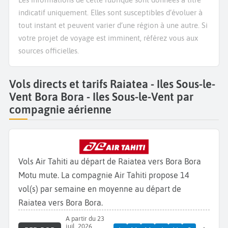
indicatif uniquement. Elles sont susceptibles d’évoluer à
tout instant et peuvent varier d’une région à une autre. Si
votre projet de voyage est imminent, référez vous aux
sources officielles.
Vols directs et tarifs Raiatea - Iles Sous-le-
Vent Bora Bora - Iles Sous-le-Vent par
compagnie aérienne
Vols Air Tahiti au départ de Raiatea vers Bora Bora
Motu mute. La compagnie Air Tahiti propose 14
vol(s) par semaine en moyenne au départ de
Raiatea vers Bora Bora.
A partir du 23
juil. 2026