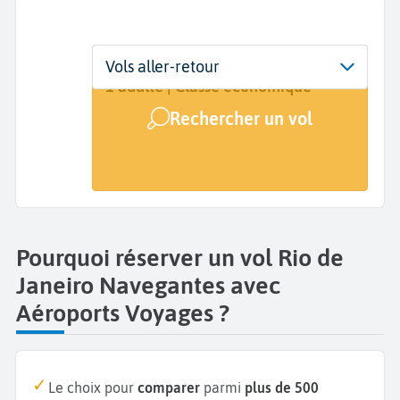
Départ
Dates
Voyageurs | Classe
Vols aller-retour
Rio de Janeiro (RIO)
Dates de votre voyage
1 adulte | Classe économique
Rechercher un vol
Arrivée
Navegantes (NVT)
Pourquoi réserver un vol Rio de
Janeiro Navegantes avec
Aéroports Voyages ?
Le choix pour
comparer
parmi
plus de 500