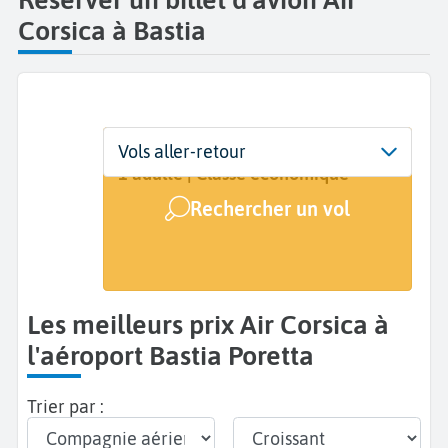
Corsica à Bastia
Départ
Dates
Voyageurs | Classe
Vols aller-retour
Bastia Poretta (BIA)
Dates de votre voyage
1 adulte | Classe économique
Rechercher un vol
Arrivée
A...
Les meilleurs prix Air Corsica à
l'aéroport Bastia Poretta
Trier par :