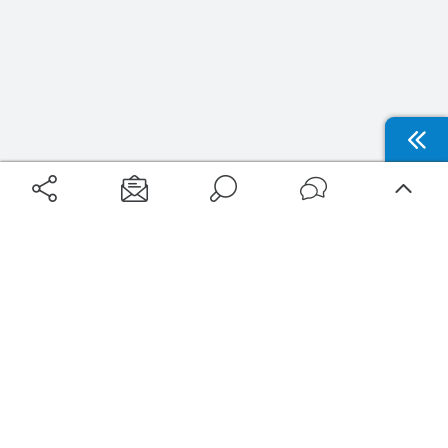
Aéroports
Voyages
Aéroports Voyages est la première plateforme de recherche de services liés au
voyage en avion. Nous vous proposons toutes les destinations, les
programmes de vols et les services disponibles pour votre aéroport : billets
d'avion, locations de voitures, hôtels... Laissez-vous inspirer et profitez d’une
expérience de voyage unique au meilleur prix !