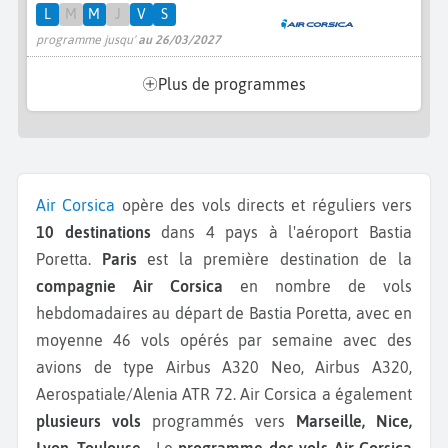
L
M
M
J
V
S
programme jusqu'
au 26/03/2027
Plus de programmes
Air Corsica
opère des vols directs et réguliers vers
10 destinations
dans 4 pays à l'aéroport Bastia
Poretta.
Paris
est la première destination de la
compagnie Air Corsica
en nombre de vols
hebdomadaires au départ de Bastia Poretta, avec en
moyenne 46 vols opérés par semaine avec des
avions de type Airbus A320 Neo, Airbus A320,
Aerospatiale/Alenia ATR 72.
Air Corsica a également
plusieurs vols
programmés vers
Marseille, Nice,
Lyon, Toulouse
...
Le
programme des vols Air Corsica