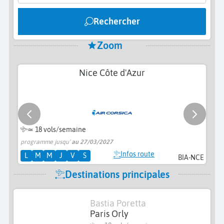
Rechercher
Zoom
Nice Côte d'Azur
≃
18 vols/semaine
programme jusqu'
au 27/03/2027
pr
Infos route
L
M
M
J
V
S
BIA-NCE
Destinations principales
Bastia Poretta
Paris Orly