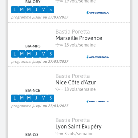
≃
19 vols/semaine
BIA-ORY
L
M
M
J
V
S
programme jusqu'
au 27/03/2027
Bastia Poretta
Marseille Provence
≃
18 vols/semaine
BIA-MRS
L
M
M
J
V
S
programme jusqu'
au 27/03/2027
Bastia Poretta
Nice Côte d'Azur
≃
18 vols/semaine
BIA-NCE
L
M
M
J
V
S
programme jusqu'
au 27/03/2027
Bastia Poretta
Lyon Saint Exupéry
≃
3 vols/semaine
BIA-LYS