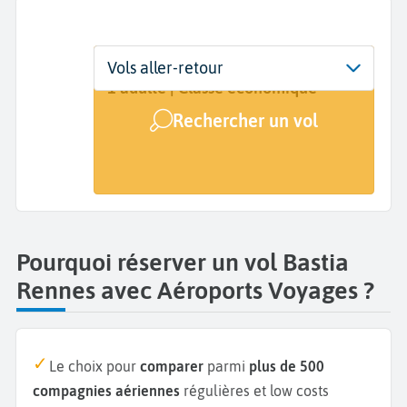
Départ
Dates
Voyageurs | Classe
Vols aller-retour
Bastia (BIA)
Dates de votre voyage
1 adulte | Classe économique
Rechercher un vol
Arrivée
Rennes (RNS)
Pourquoi réserver un vol Bastia
Rennes avec Aéroports Voyages ?
Le choix pour
comparer
parmi
plus de 500
compagnies aériennes
régulières et low costs