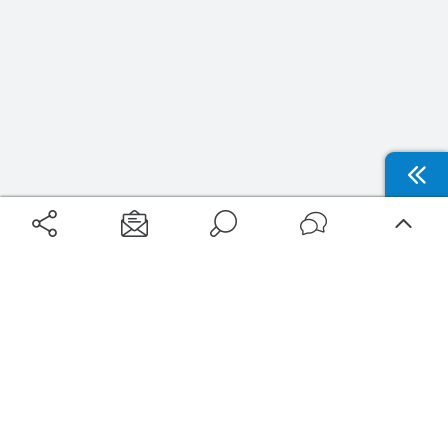
Aéroports
Voyages
Aéroports Voyages est la première plateforme de recherche de services liés au
voyage en avion. Nous vous proposons toutes les destinations, les
programmes de vols et les services disponibles pour votre aéroport : billets
d'avion, locations de voitures, hôtels... Laissez-vous inspirer et profitez d’une