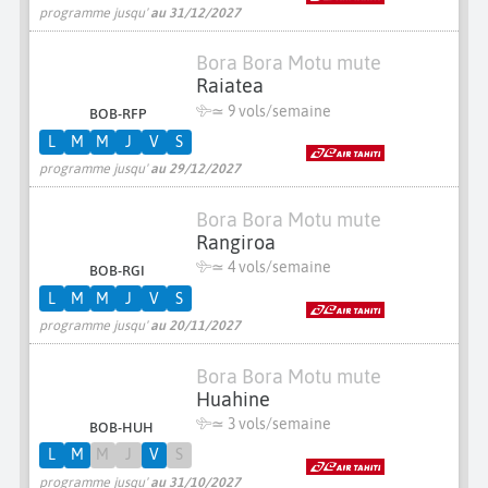
programme jusqu'
au 31/12/2027
Bora Bora Motu mute
Raiatea
≃
9 vols/semaine
BOB-RFP
L
M
M
J
V
S
programme jusqu'
au 29/12/2027
Bora Bora Motu mute
Rangiroa
≃
4 vols/semaine
BOB-RGI
L
M
M
J
V
S
programme jusqu'
au 20/11/2027
Bora Bora Motu mute
Huahine
≃
3 vols/semaine
BOB-HUH
L
M
M
J
V
S
programme jusqu'
au 31/10/2027