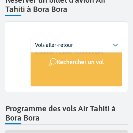
Tahiti à Bora Bora
Départ
Dates
Voyageurs | Classe
Vols aller-retour
Bora Bora Motu mute (BOB)
Dates de votre voyage
1 adulte | Classe économique
Rechercher un vol
Arrivée
A...
Programme des vols Air Tahiti à
Bora Bora