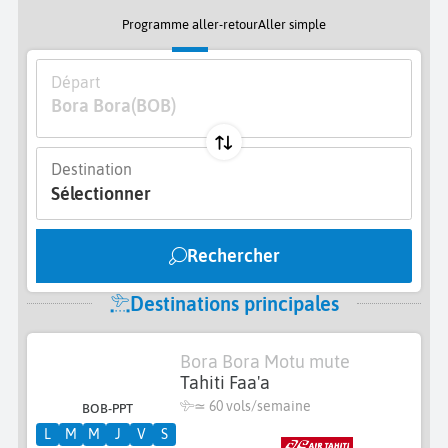
Programme aller-retour
Aller simple
Départ
Bora Bora
(BOB)
Destination
Sélectionner
Rechercher
Destinations principales
Bora Bora Motu mute
Tahiti Faa'a
≃
60 vols/semaine
BOB-PPT
L
M
M
J
V
S