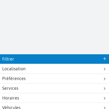
Filtrer
Localisation
Préférences
Aéroports
Voyages
Aéroports Voyages est la première plateforme de recherche de services liés au
Services
voyage en avion. Nous vous proposons toutes les destinations, les
programmes de vols et les services disponibles pour votre aéroport : billets
Horaires
d'avion, locations de voitures, hôtels... Laissez-vous inspirer et profitez d’une
expérience de voyage unique au meilleur prix !
Véhicules