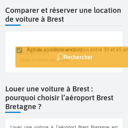
Comparer et réserver une location
de voiture à Brest
Retour au même endroit
Âge du conducteur compris entre 30 et 65 an
Lieu de retrait
Date de retrait
Date de retour
Rechercher
Brest Bretagne
Sélectionner une date
Sélectionner une date
Louer une voiture à Brest :
pourquoi choisir l’aéroport Brest
Bretagne ?
Louer une voiture à l’aéroport Brest Bretagne est