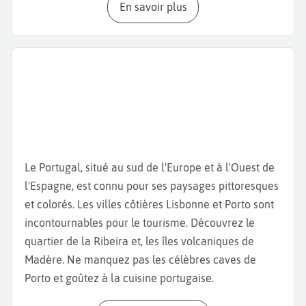
En savoir plus
de Faro. Continuez par la
Cidade Velha
, une autre
entrée dans la vieille ville, passez par la
Plaza
avec
ses allées d’orangers et admirez la
cathédrale de
Faro
. Cet édifice, construit en 1251, offre une vue
panoramique sur la cité et le lagon. Les remparts
entourant la vieille ville témoignent de l'histoire
défensive de Faro, offrant un cadre pittoresque pour
une promenade. Continuez la visite culturelle de
Faro avec le
Palácio de Estói
de style rococo et le
Le Portugal, situé au sud de l'Europe et à l'Ouest de
Museu Arqueologico datant du XVIème siècle, qui
l'Espagne, est connu pour ses paysages pittoresques
propose des vestiges de l’époque romaine. L'
Église
et colorés. Les villes côtières Lisbonne et Porto sont
du Carmo
, qui regroupe de nombreux ossements de
incontournables pour le tourisme. Découvrez le
moines et les ruines romaines de Milreu vaut aussi
quartier de la Ribeira et, les îles volcaniques de
le détour. L'
Église Saint-Pierre
, un lieu de culte
Madère. Ne manquez pas les célèbres caves de
historique, présente un intérieur richement décoré
Porto et goûtez à la cuisine portugaise.
qui mérite une visite. Pour la suite de vos vacances à