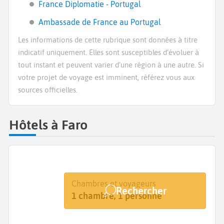
France Diplomatie - Portugal
Ambassade de France au Portugal
Les informations de cette rubrique sont données à titre
indicatif uniquement. Elles sont susceptibles d’évoluer à
tout instant et peuvent varier d’une région à une autre. Si
votre projet de voyage est imminent, référez vous aux
sources officielles.
Hôtels à Faro
Destination
Dates
Chambres et voyageurs
Rechercher
Faro
Dates de votre séjour
1 chambre, 1 personne