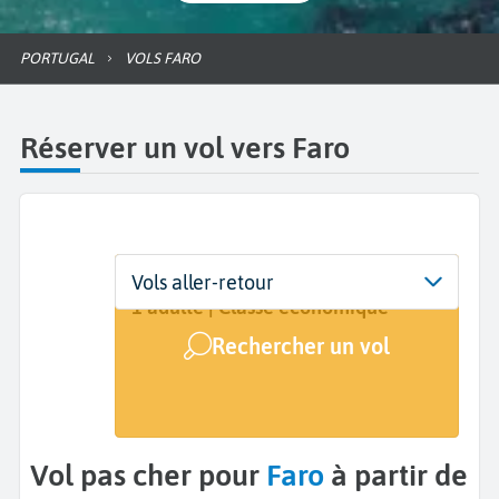
PORTUGAL
VOLS FARO
Réserver un vol vers Faro
Départ
Dates
Voyageurs | Classe
Vols aller-retour
De...
Dates de votre voyage
1 adulte | Classe économique
Rechercher un vol
Arrivée
Faro (FAO)
Vol pas cher pour
Faro
à partir de