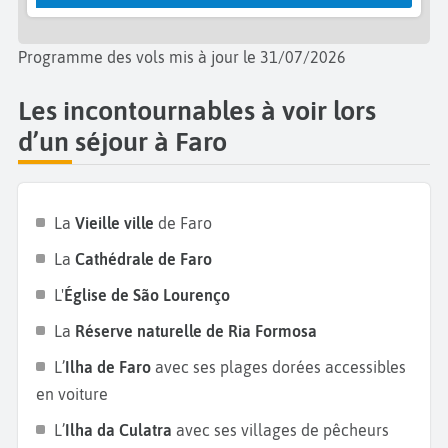
dégustant un délicieux « arroz de lingueirão »
composé de riz, de couteaux, de coriandre et d’huile
Programme des vols mis à jour le 31/07/2026
d’olive.
Les incontournables à voir lors
d’un séjour à Faro
La
Vieille ville
de Faro
La
Cathédrale de Faro
L'
Église de São Lourenço
La
Réserve naturelle de Ria Formosa
L’
Ilha de Faro
avec ses plages dorées accessibles
en voiture
L’
Ilha da Culatra
avec ses villages de pêcheurs