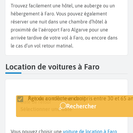
Trouvez facilement une hôtel, une auberge ou un
hébergement à Faro. Vous pouvez également
réserver une nuit dans une chambre d’hôtel à
proximité de l'aéroport Faro Algarve pour une
arrivée tardive de votre vol à Faro, ou encore dans
le cas d’un vol retour matinal.
Location de voitures à Faro
Retour au même endroit
Âge du conducteur compris entre 30 et 65 an
Lieu de retrait
Date de retrait
Date de retour
Rechercher
Faro
Sélectionner une date
Sélectionner une date
Vous pouvez choisir une
voiture de location à Faro