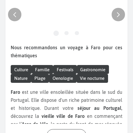
Nous recommandons un voyage à Faro pour ces
thématiques
Culture
Famille
Festivals
Gastronomie
Nature
Plage
Oenologie
Vie nocturne
Faro
est une ville ensoleillée située dans le sud du
Portugal. Elle dispose d'un riche patrimoine culturel
et historique. Durant votre
séjour au Portugal
,
découvrez la
vieille ville de Faro
en commençant
par l’
Arco da Vila
, la porte du front de mer rénovée
en 1812. Elle marque l’entrée dans la cité historique