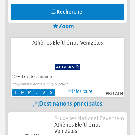
Rechercher
Zoom
Athènes Elefthérios-Venizélos
≃
13 vols/semaine
programme jusqu'
au 30/10/2027
Infos route
L
M
M
J
V
S
BRU-ATH
Destinations principales
Bruxelles National Zaventem
Athènes Elefthérios-
Venizélos