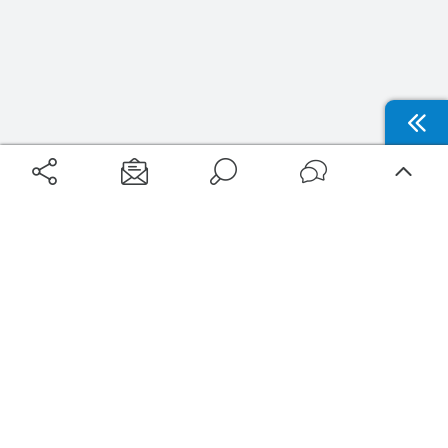
Aéroports
Voyages
Aéroports Voyages est la première plateforme de recherche de services liés au
voyage en avion. Nous vous proposons toutes les destinations, les
programmes de vols et les services disponibles pour votre aéroport : billets
d'avion, locations de voitures, hôtels... Laissez-vous inspirer et profitez d’une
expérience de voyage unique au meilleur prix !