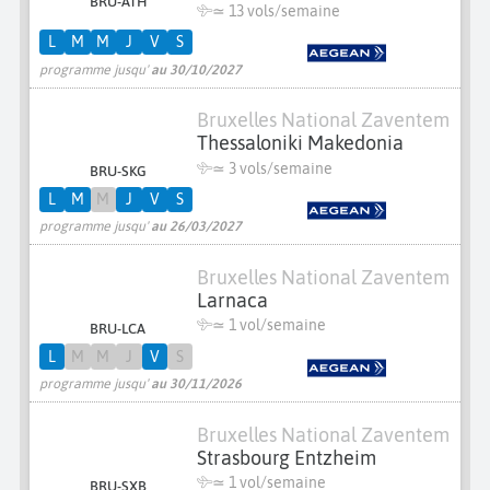
BRU-ATH
≃
13 vols/semaine
L
M
M
J
V
S
programme jusqu'
au 30/10/2027
Bruxelles National Zaventem
Thessaloniki Makedonia
≃
3 vols/semaine
BRU-SKG
L
M
M
J
V
S
programme jusqu'
au 26/03/2027
Bruxelles National Zaventem
Larnaca
≃ 1 vol/semaine
BRU-LCA
L
M
M
J
V
S
programme jusqu'
au 30/11/2026
Bruxelles National Zaventem
Strasbourg Entzheim
≃ 1 vol/semaine
BRU-SXB