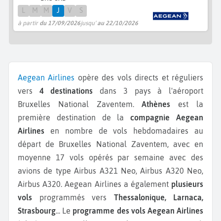
L
M
M
J
V
S
à partir
du 17/09/2026
jusqu'
au 22/10/2026
Aegean Airlines
opère des vols directs et réguliers
vers
4 destinations
dans 3 pays à l'aéroport
Bruxelles National Zaventem.
Athènes
est la
première destination de la
compagnie Aegean
Airlines
en nombre de vols hebdomadaires au
départ de Bruxelles National Zaventem, avec en
moyenne 17 vols opérés par semaine avec des
avions de type Airbus A321 Neo, Airbus A320 Neo,
Airbus A320.
Aegean Airlines a également
plusieurs
vols
programmés vers
Thessalonique, Larnaca,
Strasbourg
...
Le
programme des vols Aegean Airlines