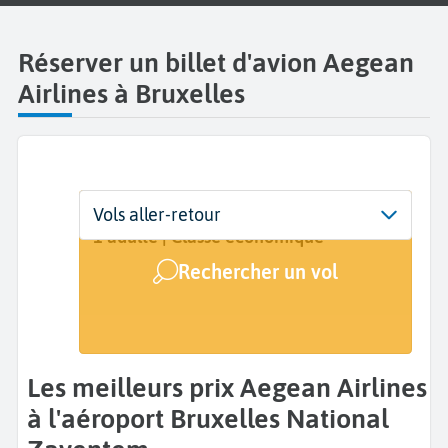
Réserver un billet d'avion Aegean
Airlines à Bruxelles
Départ
Dates
Voyageurs | Classe
Vols aller-retour
Bruxelles National Zaventem (BRU)
Dates de votre voyage
1 adulte | Classe économique
Rechercher un vol
Arrivée
A...
Les meilleurs prix Aegean Airlines
à l'aéroport Bruxelles National