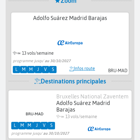
Zoom
Adolfo Suárez Madrid Barajas
≃
13 vols/semaine
programme jusqu'
au 30/10/2027
Infos route
L
M
M
J
V
S
BRU-MAD
Destinations principales
Bruxelles National Zaventem
Adolfo Suárez Madrid
Barajas
BRU-MAD
≃
13 vols/semaine
L
M
M
J
V
S
programme jusqu'
au 30/10/2027