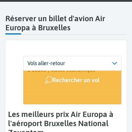
Réserver un billet d'avion Air
Europa à Bruxelles
Départ
Dates
Voyageurs | Classe
Vols aller-retour
Bruxelles National Zaventem (BRU)
Dates de votre voyage
1 adulte | Classe économique
Rechercher un vol
Arrivée
A...
Les meilleurs prix Air Europa à
l'aéroport Bruxelles National