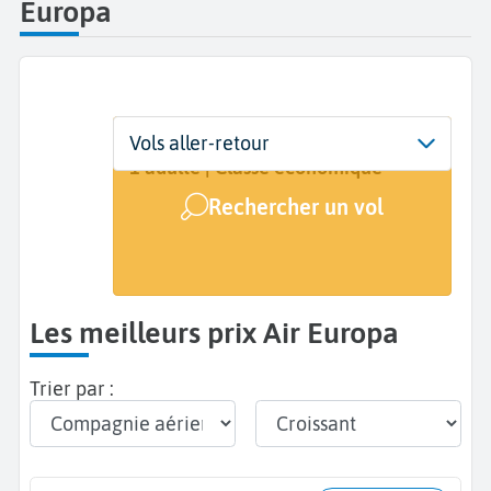
Europa
Départ
Dates
Voyageurs | Classe
Vols aller-retour
De...
Dates de votre voyage
1 adulte | Classe économique
Rechercher un vol
Arrivée
A...
Les meilleurs prix Air Europa
Trier par :