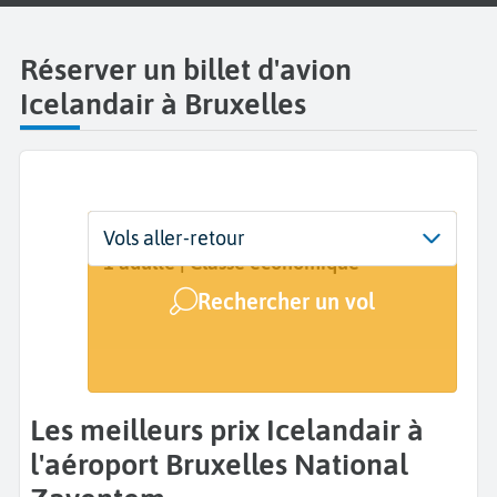
Réserver un billet d'avion
Icelandair à Bruxelles
Départ
Dates
Voyageurs | Classe
Vols aller-retour
Bruxelles National Zaventem (BRU)
Dates de votre voyage
1 adulte | Classe économique
Rechercher un vol
Arrivée
A...
Les meilleurs prix Icelandair à
l'aéroport Bruxelles National