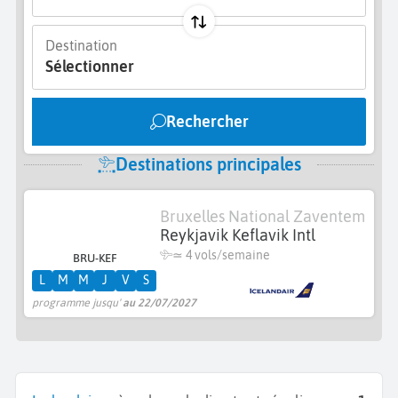
Destination
Sélectionner
Rechercher
Destinations principales
Bruxelles National Zaventem
Reykjavik Keflavik Intl
≃
4 vols/semaine
BRU-KEF
L
M
M
J
V
S
programme jusqu'
au 22/07/2027