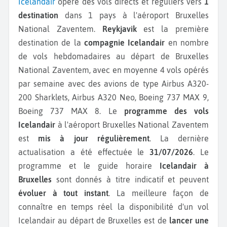
Icelandair
opère des vols directs et réguliers vers
1
destination
dans 1 pays à l'aéroport Bruxelles
National Zaventem.
Reykjavik
est la première
destination de la
compagnie Icelandair
en nombre
de vols hebdomadaires au départ de Bruxelles
National Zaventem, avec en moyenne 4 vols opérés
par semaine avec des avions de type Airbus A320-
200 Sharklets, Airbus A320 Neo, Boeing 737 MAX 9,
Boeing 737 MAX 8.
Le
programme des vols
Icelandair
à l'aéroport Bruxelles National Zaventem
est
mis à jour régulièrement
. La dernière
actualisation a été effectuée le
31/07/2026
. Le
programme et le guide horaire
Icelandair à
Bruxelles
sont donnés à titre indicatif et peuvent
évoluer à tout instant
. La meilleure façon de
connaître en temps réel la disponibilité d'un vol
Icelandair au départ de Bruxelles est de
lancer une