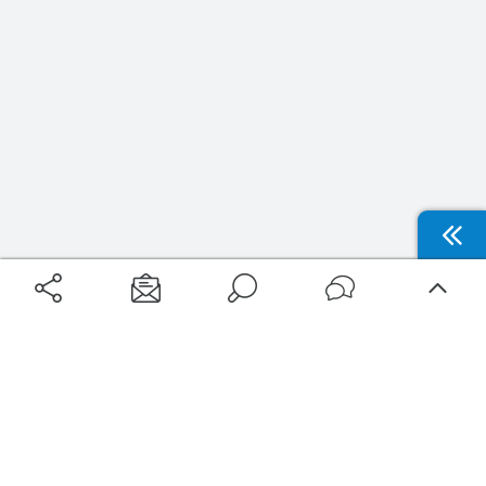
Aéroports
Voyages
Aéroports Voyages est la première plateforme de recherche de services liés au
voyage en avion. Nous vous proposons toutes les destinations, les