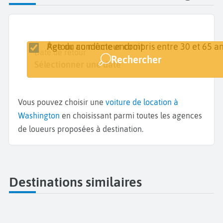
Retour au même endroit
Âge du conducteur compris entre 30 et 65 an
Lieu de retrait
Date de retrait
Date de retour
Rechercher
Washington
Sélectionner une date
Sélectionner une date
Vous pouvez choisir une
voiture de location à
Washington
en choisissant parmi toutes les agences
de loueurs proposées à destination.
Destinations similaires