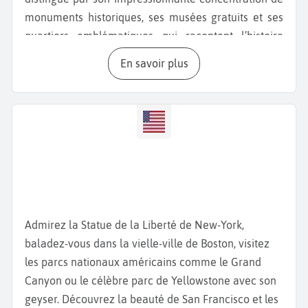
monuments historiques, ses musées gratuits et ses
quartiers emblématiques qui racontent l’histoire
américaine à chaque coin de rue.
En savoir plus
Démarrez votre
séjour à Washington
par le
quartier
de Georgetown
, l’un des plus anciens de la ville.
Admirez l’architecture des maisons en briques
rouges, flânez le long du
canal C&O
et explorez les
boutiques indépendantes. L’
Université de
Georgetown
, fondée en 1789, ajoute au charme du
quartier avec ses bâtiments néogothiques. Non loin
de là, le
Capitole
est un incontournable. Ce bâtiment
Admirez la Statue de la Liberté de New-York,
majestueux, siège du Congrès américain, peut se
baladez-vous dans la vielle-ville de Boston, visitez
visiter gratuitement avec une réservation préalable.
les parcs nationaux américains comme le Grand
Son dôme emblématique et ses fresques intérieures
Canyon ou le célèbre parc de Yellowstone avec son
illustrent les grands moments de la démocratie
geyser. Découvrez la beauté de San Francisco et les
américaine. À quelques pas, la
Cour Suprême des