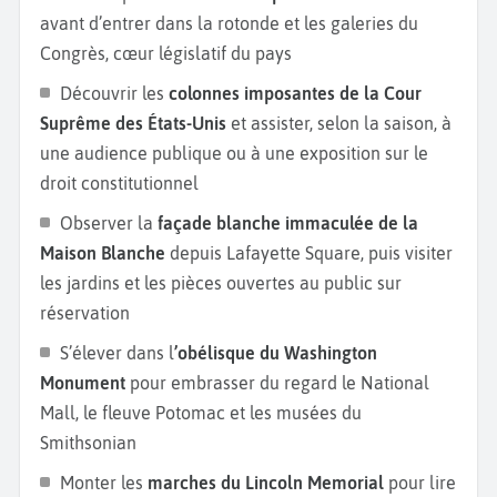
avant d’entrer dans la rotonde et les galeries du
simulateurs. Le
Musée national d’Histoire naturelle
,
Congrès, cœur législatif du pays
quant à lui, abrite des fossiles de dinosaures, des
pierres précieuses et une impressionnante
Découvrir les
colonnes imposantes de la Cour
collection d’insectes. Pour les amateurs de
Suprême des États-Unis
et assister, selon la saison, à
botanique, le
United States Botanic Garden,
situé
une audience publique ou à une exposition sur le
près du Capitole, présente des serres tropicales, un
droit constitutionnel
jardin médicinal et des plantes rares du monde
Observer la
façade blanche immaculée de la
entier.
Maison Blanche
depuis Lafayette Square, puis visiter
les jardins et les pièces ouvertes au public sur
Pour enrichir votre votre
voyage à Washington,
opter
réservation
pour des excursions autour de la ville. Le
parc
national de Shenandoah
, en Virginie, offre des
S’élever dans l
’obélisque du Washington
sentiers de randonnée dans les Appalaches et des
Monument
pour embrasser du regard le National
panoramas spectaculaires sur la Skyline Drive.
Mall, le fleuve Potomac et les musées du
Annapolis
, capitale du Maryland, séduit par son port
Smithsonian
colonial et son Académie navale.
Baltimore
propose
Monter les
marches du Lincoln Memorial
pour lire
le musée d’art Walters, l’aquarium national et le