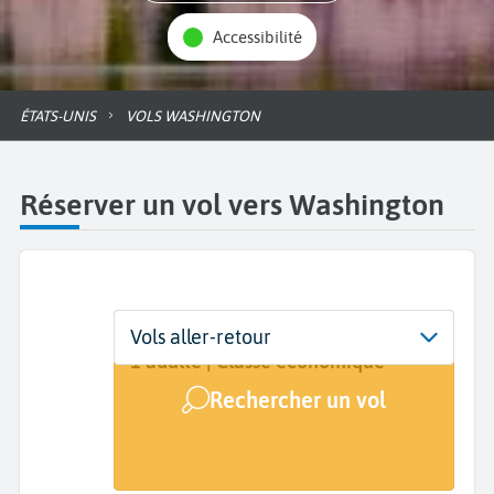
Accessibilité
ÉTATS-UNIS
VOLS WASHINGTON
Réserver un vol vers Washington
Départ
Dates
Voyageurs | Classe
Vols aller-retour
De...
Dates de votre voyage
1 adulte | Classe économique
Rechercher un vol
Arrivée
Washington (WAS)