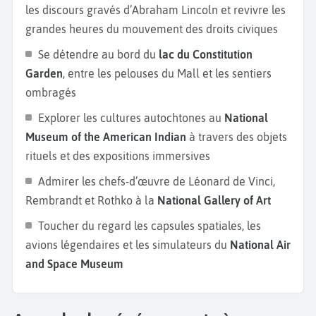
les discours gravés d’Abraham Lincoln et revivre les
quartier historique de Fell’s Point. Enfin,
Gettysburg
,
grandes heures du mouvement des droits civiques
haut lieu de la guerre de Sécession, permet de
Se détendre au bord du
lac du Constitution
visiter le champ de bataille et le musée national
Garden
, entre les pelouses du Mall et les sentiers
dédié à ce tournant de l’histoire américaine.
ombragés
Explorer les cultures autochtones au
National
Museum of the American Indian
à travers des objets
rituels et des expositions immersives
Admirer les chefs-d’œuvre de Léonard de Vinci,
Rembrandt et Rothko à la
National Gallery of Art
Toucher du regard les capsules spatiales, les
avions légendaires et les simulateurs du
National Air
and Space Museum