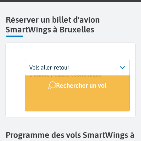
Réserver un billet d'avion
SmartWings à Bruxelles
Départ
Dates
Voyageurs | Classe
Vols aller-retour
Bruxelles National Zaventem (BRU)
Dates de votre voyage
1 adulte | Classe économique
Rechercher un vol
Arrivée
A...
Programme des vols SmartWings à