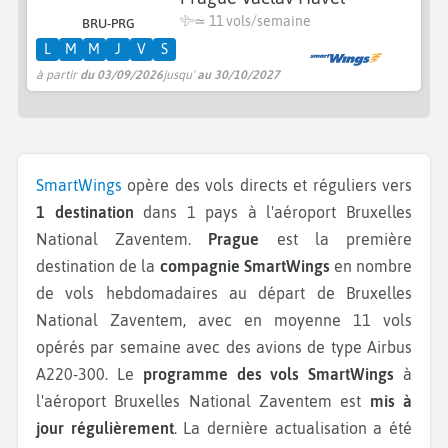
≃
11 vols/semaine
BRU-PRG
L
M
M
J
V
S
à partir
du 03/09/2026
jusqu'
au 30/10/2027
SmartWings
opère des vols directs et réguliers vers
1 destination
dans 1 pays à l'aéroport Bruxelles
National Zaventem.
Prague
est la première
destination de la
compagnie SmartWings
en nombre
de vols hebdomadaires au départ de Bruxelles
National Zaventem, avec en moyenne 11 vols
opérés par semaine avec des avions de type Airbus
A220-300.
Le
programme des vols SmartWings
à
l'aéroport Bruxelles National Zaventem est
mis à
jour régulièrement
. La dernière actualisation a été