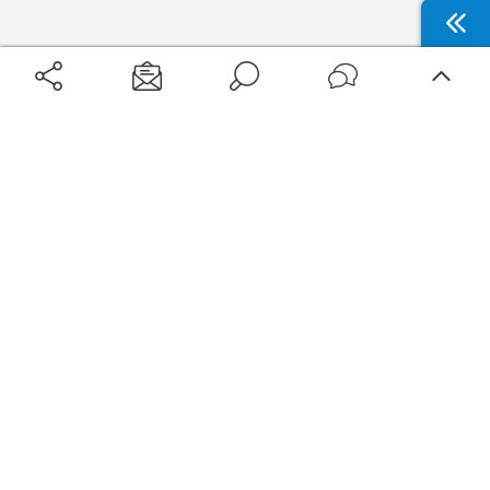
Aéroports
Voyages
Aéroports Voyages est la première plateforme de recherche de services liés au
voyage en avion. Nous vous proposons toutes les destinations, les
programmes de vols et les services disponibles pour votre aéroport : billets
d'avion, locations de voitures, hôtels... Laissez-vous inspirer et profitez d’une
expérience de voyage unique au meilleur prix !
Sur Aéroports Voyages