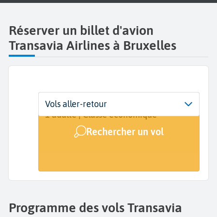
Réserver un billet d'avion
Transavia Airlines à Bruxelles
Départ
Dates
Voyageurs | Classe
Vols aller-retour
Bruxelles National Zaventem (BRU)
Dates de votre voyage
1 adulte | Classe économique
Rechercher un vol
Arrivée
A...
Programme des vols Transavia