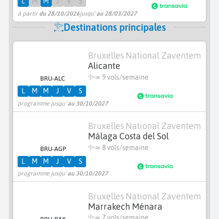
L
M
M
J
V
S
à partir
du 28/10/2026
jusqu'
au 28/03/2027
Destinations principales
Bruxelles National Zaventem
Alicante
≃
9 vols/semaine
BRU-ALC
L
M
M
J
V
S
programme jusqu'
au 30/10/2027
Bruxelles National Zaventem
Málaga Costa del Sol
≃
8 vols/semaine
BRU-AGP
L
M
M
J
V
S
programme jusqu'
au 30/10/2027
Bruxelles National Zaventem
Marrakech Ménara
≃
7 vols/semaine