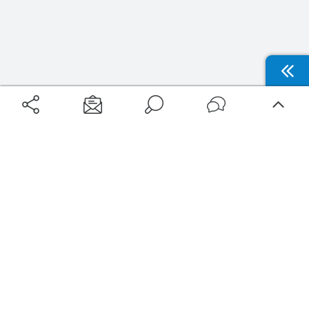
Aéroports
Voyages
Aéroports Voyages est la première plateforme de recherche de services liés au
voyage en avion. Nous vous proposons toutes les destinations, les
programmes de vols et les services disponibles pour votre aéroport : billets
d'avion, locations de voitures, hôtels... Laissez-vous inspirer et profitez d’une
expérience de voyage unique au meilleur prix !