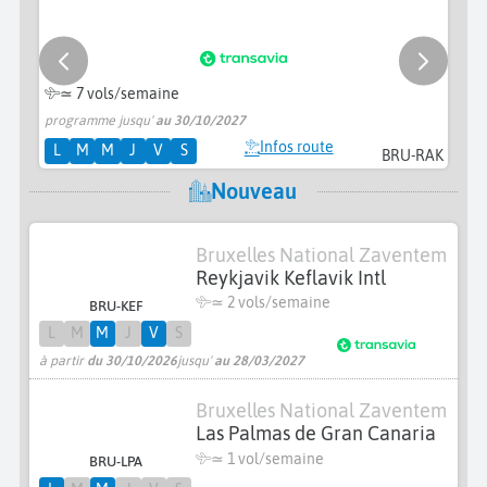
≃
7 vols/semaine
programme jusqu'
au 30/10/2027
pr
Infos route
L
M
M
J
V
S
BRU-RAK
Nouveau
Bruxelles National Zaventem
Reykjavik Keflavik Intl
≃
2 vols/semaine
BRU-KEF
L
M
M
J
V
S
à partir
du 30/10/2026
jusqu'
au 28/03/2027
Bruxelles National Zaventem
Las Palmas de Gran Canaria
≃ 1 vol/semaine
BRU-LPA