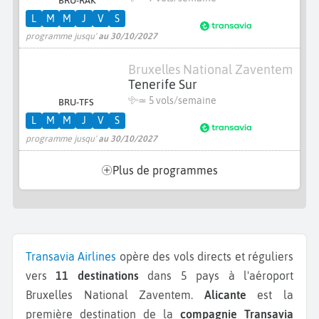
BRU-RAK
L
M
M
J
V
S
programme jusqu'
au 30/10/2027
Bruxelles National Zaventem
Tenerife Sur
≃
5 vols/semaine
BRU-TFS
L
M
M
J
V
S
programme jusqu'
au 30/10/2027
Plus de programmes
Transavia Airlines
opère des vols directs et réguliers
vers
11 destinations
dans 5 pays à l'aéroport
Bruxelles National Zaventem.
Alicante
est la
première destination de la
compagnie Transavia