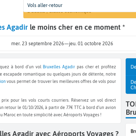
Départ
Dates
Voyageurs | Classe
Vols aller-retour
Rechercher
Bruxelles (BRU)
23 sept. - 1 oct.
1 adulte | Classe économique
es Agadir
le moins cher en ce moment *
mer. 23 septembre 2026
—
jeu. 01 octobre 2026
De
rquez à bord d’un vol
Bruxelles
Agadir
pas cher et profitez
ne escapade romantique ou quelques jours de détente, notre
vion
vous permet de trouver les meilleures offres de vols pour
De
Ch
prix pour les vols courts courriers. Réservez un vol direct
TO
n retour le 01/10/2026, à partir de 77€ TTC à bord d’un avion
Bru
au Maroc en toute simplicité avec Aéroports Voyages !
Br
lles Agadir avec Aéroports Voyages ?