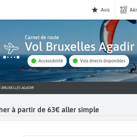
Avis
Aér
Carnet de route
Vol Bruxelles Agadir
Accessibilité
Vols directs disponibles
S BRUXELLES AGADIR
her à partir de 63€ aller simple