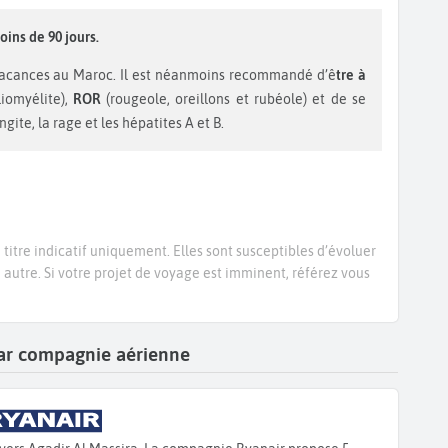
oins de 90 jours.
vacances au Maroc. Il est néanmoins recommandé d’ê
tre à
liomyélite),
ROR
(rougeole, oreillons et rubéole) et de se
gite, la rage et les hépatites A et B.
titre indicatif uniquement. Elles sont susceptibles d’évoluer
e autre. Si votre projet de voyage est imminent, référez vous
 par compagnie aérienne