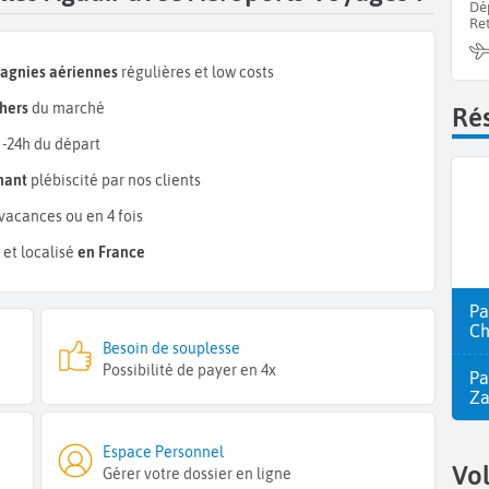
Dé
Re
pagnies aériennes
régulières et low costs
hers
du marché
Rés
 -24h du départ
mant
plébiscité par nos clients
vacances ou en 4 fois
et localisé
en France
Pa
Ch
Besoin de souplesse
Possibilité de payer en 4x
Pa
Z
Espace Personnel
Vo
Gérer votre dossier en ligne