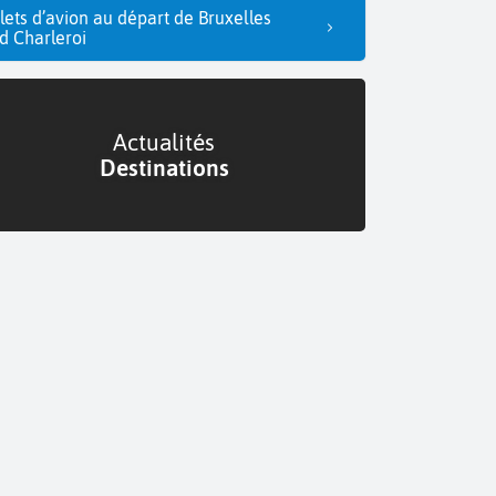
llets d’avion au départ de Bruxelles
d Charleroi
Actualités
Destinations