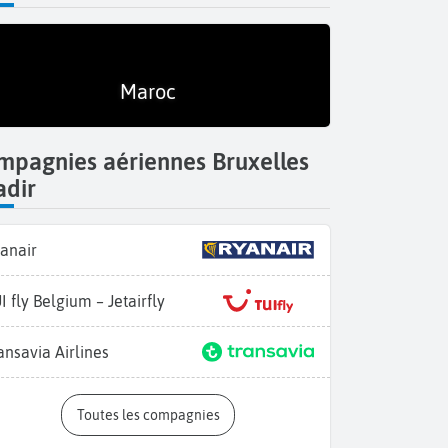
Maroc
mpagnies aériennes Bruxelles
adir
anair
I fly Belgium – Jetairfly
ansavia Airlines
Toutes les compagnies