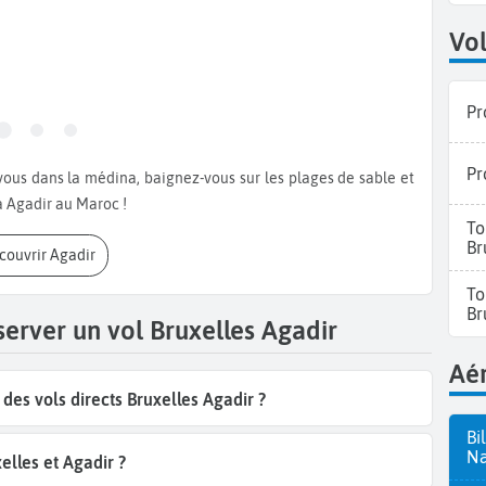
Vol
Pr
Pr
à Agadir au Maroc !
To
Br
écouvrir Agadir
To
Br
server un vol Bruxelles Agadir
Aér
es vols directs Bruxelles Agadir ?
Bi
Na
lles et Agadir ?