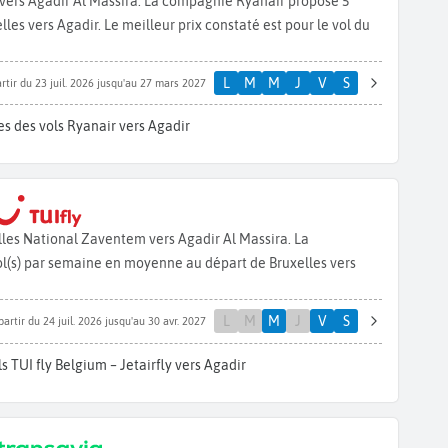
 vers Agadir Al Massira. La compagnie Ryanair propose 5
es vers Agadir. Le meilleur prix constaté est pour le vol du
L
M
M
J
V
S
rtir du 23 juil. 2026 jusqu'au 27 mars 2027
s des vols Ryanair vers Agadir
elles National Zaventem vers Agadir Al Massira. La
ol(s) par semaine en moyenne au départ de Bruxelles vers
L
M
M
J
V
S
partir du 24 juil. 2026 jusqu'au 30 avr. 2027
s TUI fly Belgium – Jetairfly vers Agadir