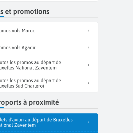
s et promotions
omos vols Maroc
omos vols Agadir
utes les promos au départ de
uxelles National Zaventem
utes les promos au départ de
uxelles Sud Charleroi
oports à proximité
llets d’avion au départ de Bruxelles
tional Zaventem