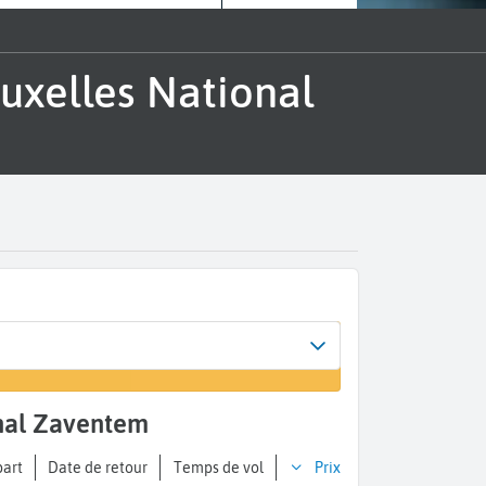
ional Zaventem
part
Date de retour
Temps de vol
Prix