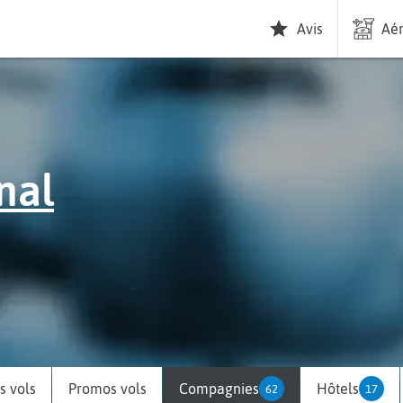
Avis
Aér
nal
 vols
Promos vols
Compagnies
Hôtels
62
17