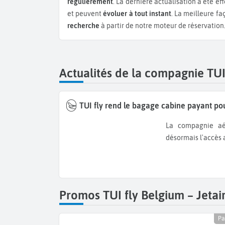
régulièrement
. La dernière actualisation a été ef
et peuvent
évoluer à tout instant
. La meilleure fa
recherche
à partir de notre moteur de réservation
Actualités de la compagnie TUI 
TUI fly rend le bagage cabine payant po
La compagnie aérienne belge durcit ses règles de transport et facture
désormais l'accès 
Promos TUI fly Belgium – Jetair
Pa