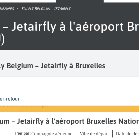
RIENNES
TUI FLY BELGIUM – JETAIRFLY
)
ly Belgium – Jetairfly à Bruxelles
 | Classe
Arrivée
ler-retour
Rechercher un vol
les National Zaventem (BRU)
de votre voyage
e | Classe économique
A...
gium – Jetairfly à l'aéroport Bruxelles Nat
Trier par :
Compagnie aérienne
Ville de départ
Date de dé