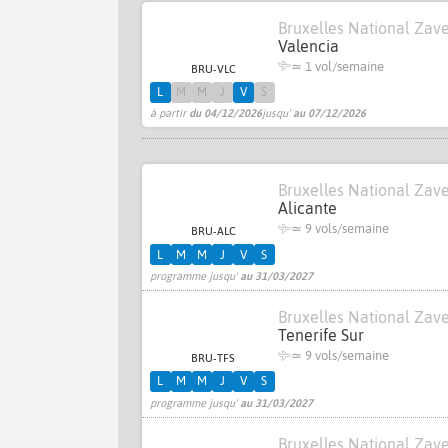
Bruxelles National Za
Valencia
≃ 1 vol/semaine
BRU-VLC
L
M
M
J
V
S
à partir
du 04/12/2026
jusqu'
au 07/12/2026
Bruxelles National Za
Alicante
≃
9 vols/semaine
BRU-ALC
L
M
M
J
V
S
programme jusqu'
au 31/03/2027
Bruxelles National Za
Tenerife Sur
≃
9 vols/semaine
BRU-TFS
L
M
M
J
V
S
programme jusqu'
au 31/03/2027
Bruxelles National Za