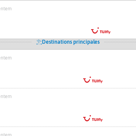
ventem
Destinations principales
ventem
ventem
ventem