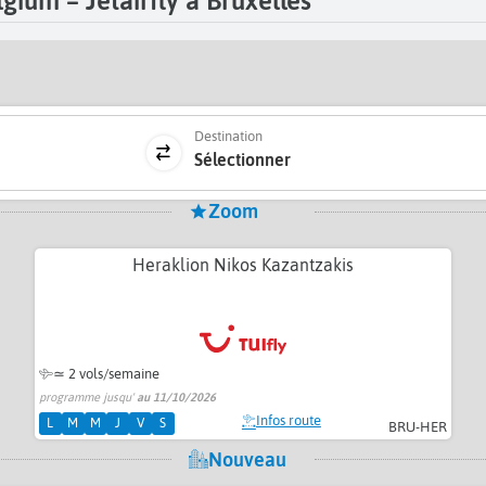
ium – Jetairfly à Bruxelles
Destination
Sélectionner
Zoom
Heraklion Nikos Kazantzakis
≃
2 vols/semaine
programme jusqu'
au 11/10/2026
Infos route
L
M
M
J
V
S
BRU-HER
Nouveau