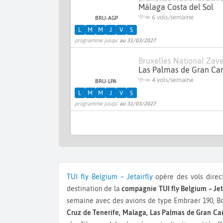
Málaga Costa del Sol
≃
6 vols/semaine
BRU-AGP
L
M
M
J
V
S
programme jusqu'
au 31/03/2027
Bruxelles National Za
Las Palmas de Gran Ca
≃
4 vols/semaine
BRU-LPA
L
M
M
J
V
S
programme jusqu'
au 31/03/2027
TUI fly Belgium – Jetairfly
opère des vols direct
destination de la
compagnie TUI fly Belgium – Jet
semaine avec des avions de type Embraer 190, B
Cruz de Tenerife, Malaga, Las Palmas de Gran Ca