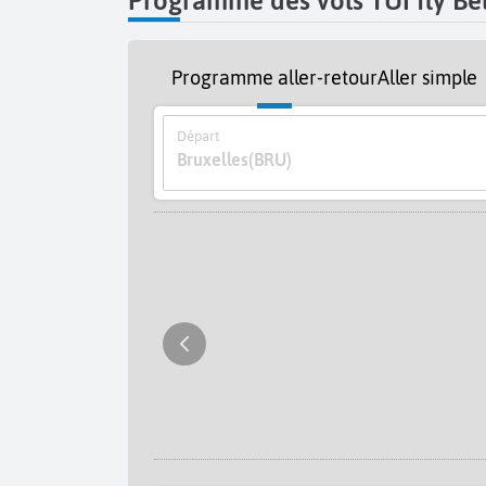
Programme des vols TUI fly Belg
Programme aller-retour
Aller simple
Départ
Bruxelles
(BRU)