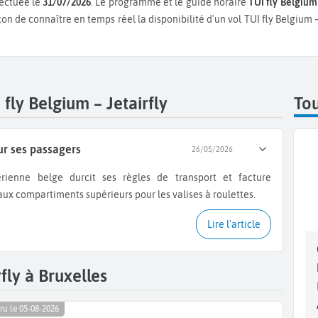
fectuée le
31/07/2026
. Le programme et le guide horaire
TUI fly Belgium 
çon de connaître en temps réel la disponibilité d'un vol TUI fly Belgium 
.
fly Belgium – Jetairfly
Tou
ur ses passagers
26/05/2026
aux compartiments supérieurs pour les valises à roulettes.
Lire l'article
fly à Bruxelles
ru le 05-08-2026