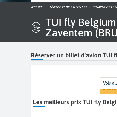
ACCUEIL
AÉROPORT DE BRUXELLES
COMPAGNIES AÉ
TUI fly Belgium – Jetairfly à l'aéroport Bruxelles National
Zaventem (BRU
Réserver un billet d'avion TUI f
Départ
Dates
Voyageurs
Vols al
Bruxel
Dates 
1 adult
Les meilleurs prix TUI fly Bel