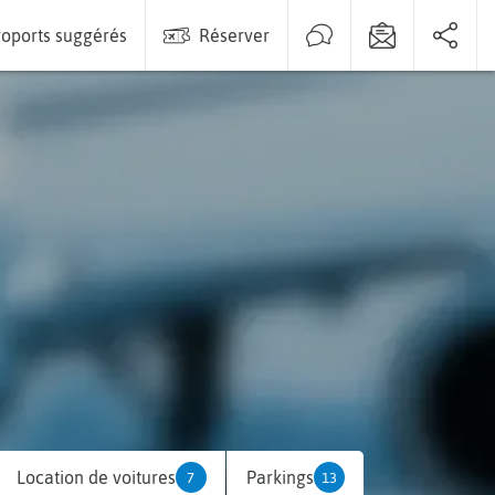
oports suggérés
Réserver
Location de voitures
Parkings
7
13