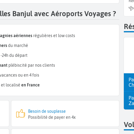
Re
lles Banjul avec Aéroports Voyages ?
Rés
pagnies aériennes
régulières et low costs
hers
du marché
 -24h du départ
mant
plébiscité par nos clients
vacances ou en 4 fois
Pa
Ch
et localisé
en France
Pa
Z
Besoin de souplesse
Possibilité de payer en 4x
Vo