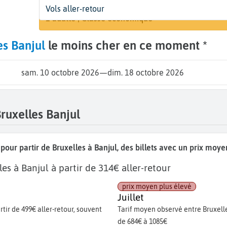
Départ
Dates
Voyageurs | Classe
Vols aller-retour
Rechercher
Bruxelles (BRU)
10 oct. - 18 oct.
1 adulte | Classe économique
es Banjul
le moins cher en ce moment *
sam. 10 octobre 2026
—
dim. 18 octobre 2026
Bruxelles Banjul
 pour partir de Bruxelles à Banjul, des billets avec un prix moy
les à Banjul à partir de 314€ aller-retour
prix moyen plus élevé
Juillet
tir de 499€ aller-retour, souvent
Tarif moyen observé entre Bruxelles
de 684€ à 1085€