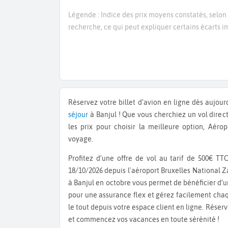
Légende : Indice des prix moyens constatés, selon 
recherche, ce qui peut expliquer certains écarts
Réservez votre billet d’avion en ligne dès aujou
séjour
à Banjul ! Que vous cherchiez un vol direc
les prix pour choisir la meilleure option, Aérop
voyage.
Profitez d’une offre de vol au tarif de 500€ TTC aller retour avec un départ le 10/10/2026 et un retour le
18/10/2026 depuis l'aéroport Bruxelles National 
à Banjul en octobre vous permet de bénéficier d’un
pour une assurance flex et gérez facilement chaqu
le tout depuis votre espace client en ligne. Réser
et commencez vos vacances en toute sérénité !