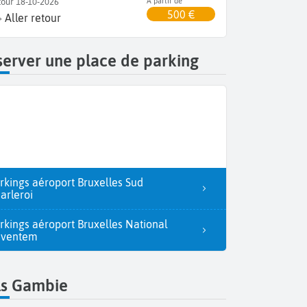
tour 18-10-2026
A partir de
500 €
Aller retour
erver une place de parking
rkings aéroport Bruxelles Sud
arleroi
rkings aéroport Bruxelles National
aventem
ls Gambie