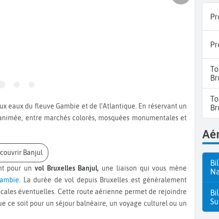
Pr
Pr
To
Br
To
Br
re animée, entre marchés colorés, mosquées monumentales et
Aér
écouvrir Banjul
Bi
nt pour un
vol Bruxelles Banjul,
une liaison qui vous mène
Na
ambie
. La durée de vol depuis Bruxelles est généralement
scales éventuelles. Cette route aérienne permet de rejoindre
Bi
Su
ue ce soit pour un séjour balnéaire, un voyage culturel ou un