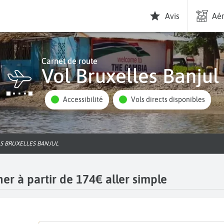
Avis
Aér
Carnet de route
Vol Bruxelles Banjul
Accessibilité
Vols directs disponibles
LS BRUXELLES BANJUL
her à partir de 174€ aller simple