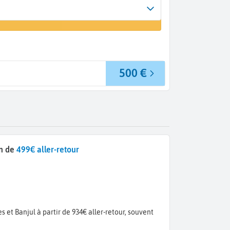
Arrivée
 un vol
Banjul (BJL)
500 €
en de
499€ aller-retour
 et Banjul à partir de 934€ aller-retour, souvent