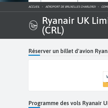
ACCUEIL
AÉROPORT DE BRUXELLES CHARLEROI
COM
Ryanair UK Limited à l'aéroport Bruxelles Sud Charleroi
(CRL)
Réserver un billet d'avion Ryan
D
D
V
V
B
D
1
Programme des vols Ryanair UK