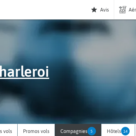
Avis
Aér
harleroi
 vols
Promos vols
Compagnies
Hôtels
5
14