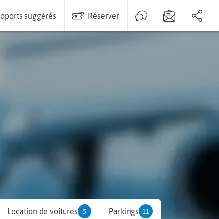
oports suggérés
Réserver
Location de voitures
Parkings
5
11