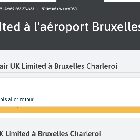
PAGNIES AÉRIENNES
RYANAIR UK LIMITED
air UK Limited à Bruxelles Charleroi
épart
ates
oyageurs | Classe
Arrivée
ols aller-retour
Rechercher un vo
ruxelles Sud Charleroi (CRL)
ates de votre voyage
 adulte | Classe économique
A...
 Limited à Bruxelles Charleroi