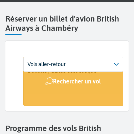
Réserver un billet d'avion British
Airways à Chambéry
Départ
Dates
Voyageurs | Classe
Vols aller-retour
Chambéry Savoie Mont Blanc (CMF)
Dates de votre voyage
1 adulte | Classe économique
Rechercher un vol
Arrivée
A...
Programme des vols British