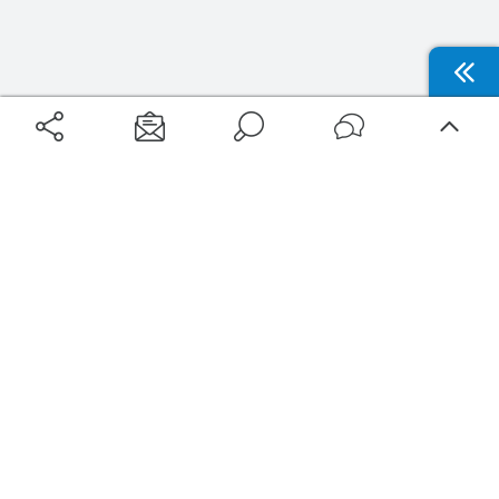
Aéroports
Voyages
Aéroports Voyages est la première plateforme de recherche de services liés au
voyage en avion. Nous vous proposons toutes les destinations, les
programmes de vols et les services disponibles pour votre aéroport : billets
d'avion, locations de voitures, hôtels... Laissez-vous inspirer et profitez d’une
expérience de voyage unique au meilleur prix !