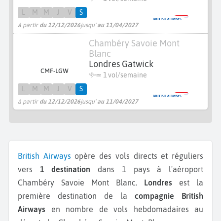
L
M
M
J
V
S
à partir
du 12/12/2026
jusqu'
au 11/04/2027
Chambéry Savoie Mont
Blanc
Londres Gatwick
CMF-LGW
≃ 1 vol/semaine
L
M
M
J
V
S
à partir
du 12/12/2026
jusqu'
au 11/04/2027
British Airways
opère des vols directs et réguliers
vers
1 destination
dans 1 pays à l'aéroport
Chambéry Savoie Mont Blanc.
Londres
est la
première destination de la
compagnie British
Airways
en nombre de vols hebdomadaires au