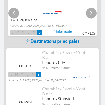
≃ 1 vol/semaine
à partir
du 12/12/2026
jusqu'
au 11/04/2027
à 
Infos route
L
M
M
J
V
S
CMF-LCY
Destinations principales
Chambéry Savoie Mont
Blanc
Londres City
CMF-LCY
≃ 1 vol/semaine
L
M
M
J
V
S
à partir
du 12/12/2026
jusqu'
au 11/04/2027
Chambéry Savoie Mont
Blanc
Londres Stansted
CMF-STN
≃ 1 vol/semaine