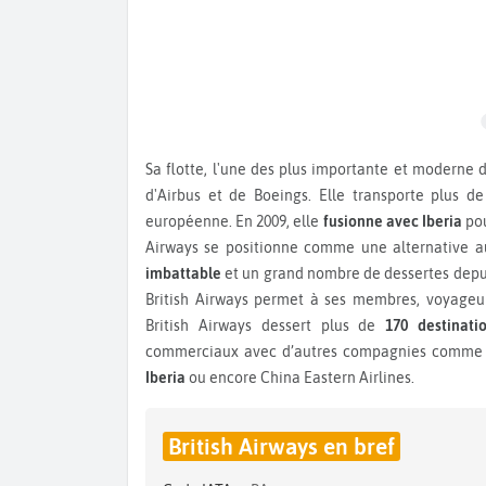
Sa flotte, l'une des plus importante et moderne de la planète, se compose principalement de plusieurs types
d'Airbus et de Boeings. Elle transporte plus d
européenne. En 2009, elle
fusionne avec Iberia
pou
Airways se positionne comme une alternative au
imbattable
et un grand nombre de dessertes depui
British Airways permet à ses membres, voyageur
British Airways dessert plus de
170 destinati
commerciaux avec d’autres compagnies comme V
Iberia
ou encore China Eastern Airlines.
British Airways en bref