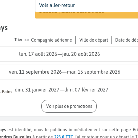
Départ
Dates
Voyageurs | Classe
Vols aller-retour
Recherch
De...
Dates de votre voyage
1 adulte | Classe économique
ays
Trier par :
Compagnie aérienne
Ville de départ
Date de dé
lun. 17 août 2026
—
jeu. 20 août 2026
ven. 11 septembre 2026
—
mar. 15 septembre 2026
dim. 31 janvier 2027
—
dim. 07 février 2027
-Bains
Voir plus de promotions
ays
est identifié, nous le publions immédiatement sur cette page Bri
Londres Bruxelles
à partir de
223 € TTC
l'aller retour pour un départ le 