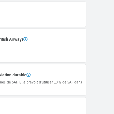
itish Airways
viation durable