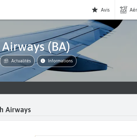
Avis
Aér
sh Airways (BA)
Actualités
informations
sh Airways