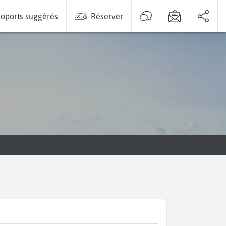
oports suggérés
Réserver