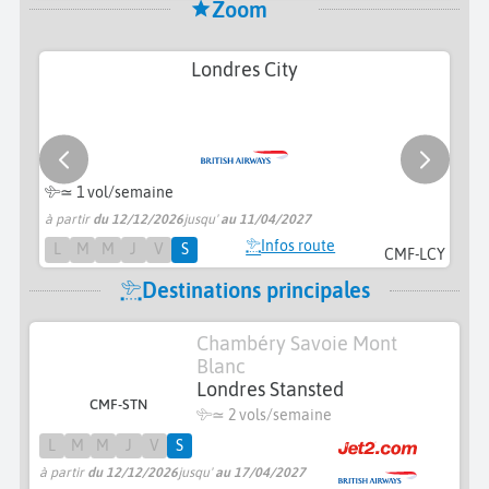
Zoom
Londres City
≃ 1 vol/semaine
à partir
du 12/12/2026
jusqu'
au 11/04/2027
à 
Infos route
L
M
M
J
V
S
CMF-LCY
Destinations principales
Chambéry Savoie Mont
Blanc
Londres Stansted
CMF-STN
≃
2 vols/semaine
L
M
M
J
V
S
à partir
du 12/12/2026
jusqu'
au 17/04/2027