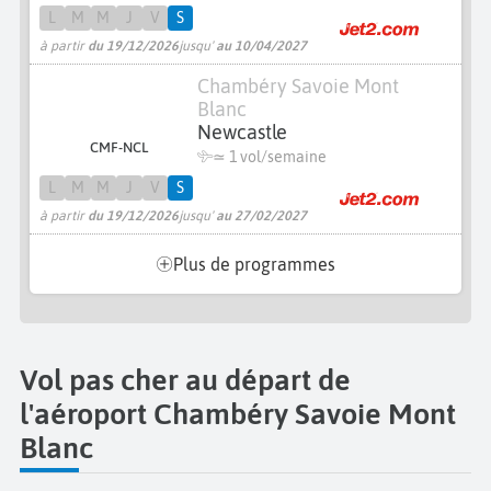
L
M
M
J
V
S
à partir
du 19/12/2026
jusqu'
au 10/04/2027
Chambéry Savoie Mont
Blanc
Newcastle
CMF-NCL
≃ 1 vol/semaine
L
M
M
J
V
S
à partir
du 19/12/2026
jusqu'
au 27/02/2027
Plus de programmes
Vol pas cher au départ de
l'aéroport Chambéry Savoie Mont
Blanc