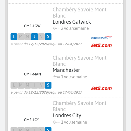
Chambéry Savoie Mont
Blanc
Londres Gatwick
CMF-LGW
≃
2 vols/semaine
L
M
M
J
V
S
à partir
du 12/12/2026
jusqu'
au 17/04/2027
Chambéry Savoie Mont
Blanc
Manchester
CMF-MAN
≃ 1 vol/semaine
L
M
M
J
V
S
à partir
du 12/12/2026
jusqu'
au 17/04/2027
Chambéry Savoie Mont
Blanc
Londres City
CMF-LCY
≃ 1 vol/semaine
L
M
M
J
V
S