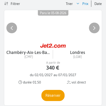
Filtrer
Trier
prix
date
Paru le 05-08-2026
Chambéry-Aix-Les-Bains
Londres
(CMF)
(LGW)
A partir de
340 €
du 02/01/2027 au 07/01/2027
durée 01:50
vol direct
Réserver