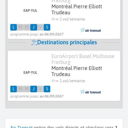
Freiburg
Montréal Pierre Elliott
EAP-YUL
Trudeau
≃ 1 vol/semaine
L
M
M
J
V
S
programme jusqu'
au 06/09/2027
Destinations principales
EuroAirport Basel Mulhouse
Freiburg
Montréal Pierre Elliott
EAP-YUL
Trudeau
≃ 1 vol/semaine
L
M
M
J
V
S
programme jusqu'
au 06/09/2027
Air Transat
opère des vols directs et réguliers vers
1