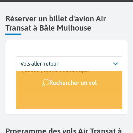
Réserver un billet d'avion Air
Transat à Bâle Mulhouse
Départ
Dates
Voyageurs | Classe
Vols aller-retour
EuroAirport Basel Mulhouse Freiburg
Dates de votre voyage
1 adulte | Classe économique
(EAP)
Rechercher un vol
Arrivée
A...
Programme des vols Air Transat à