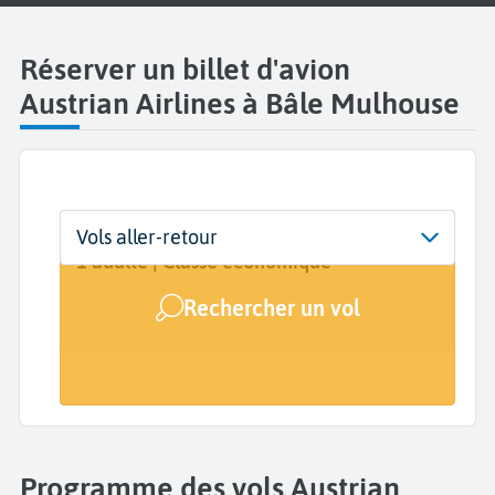
Réserver un billet d'avion
Austrian Airlines à Bâle Mulhouse
Départ
Dates
Voyageurs | Classe
Vols aller-retour
EuroAirport Basel Mulhouse Freiburg
Dates de votre voyage
1 adulte | Classe économique
(EAP)
Rechercher un vol
Arrivée
A...
Programme des vols Austrian