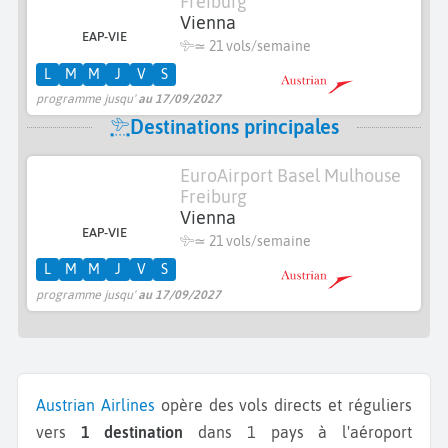
Freiburg
Vienna
EAP-VIE
≃
21 vols/semaine
L
M
M
J
V
S
programme jusqu'
au 17/09/2027
Destinations principales
EuroAirport Basel Mulhouse
Freiburg
Vienna
EAP-VIE
≃
21 vols/semaine
L
M
M
J
V
S
programme jusqu'
au 17/09/2027
Austrian Airlines
opère des vols directs et réguliers
vers
1 destination
dans 1 pays à l'aéroport