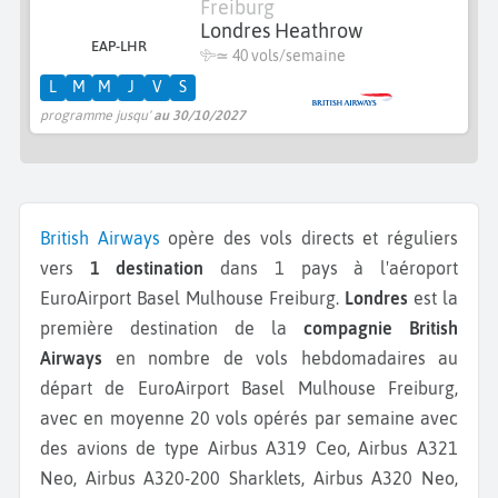
Freiburg
Londres Heathrow
EAP-LHR
≃
40 vols/semaine
L
M
M
J
V
S
programme jusqu'
au 30/10/2027
British Airways
opère des vols directs et réguliers
vers
1 destination
dans 1 pays à l'aéroport
EuroAirport Basel Mulhouse Freiburg.
Londres
est la
première destination de la
compagnie British
Airways
en nombre de vols hebdomadaires au
départ de EuroAirport Basel Mulhouse Freiburg,
avec en moyenne 20 vols opérés par semaine avec
des avions de type Airbus A319 Ceo, Airbus A321
Neo, Airbus A320-200 Sharklets, Airbus A320 Neo,