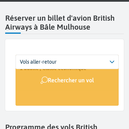
Réserver un billet d'avion British
Airways à Bâle Mulhouse
Départ
Dates
Voyageurs | Classe
Vols aller-retour
EuroAirport Basel Mulhouse Freiburg
Dates de votre voyage
1 adulte | Classe économique
(EAP)
Rechercher un vol
Arrivée
A...
Programme des vols British