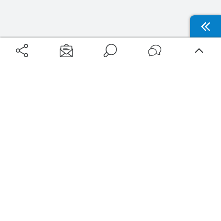
Aéroports
Voyages
Aéroports Voyages est la première plateforme de recherche de services liés au
voyage en avion. Nous vous proposons toutes les destinations, les
programmes de vols et les services disponibles pour votre aéroport : billets
d'avion, locations de voitures, hôtels... Laissez-vous inspirer et profitez d’une
expérience de voyage unique au meilleur prix !
Sur Aéroports Voyages