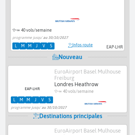
≃
40 vols/semaine
programme jusqu'
au 30/10/2027
Infos route
L
M
M
J
V
S
EAP-LHR
Nouveau
EuroAirport Basel Mulhouse
Freiburg
Londres Heathrow
EAP-LHR
≃
40 vols/semaine
L
M
M
J
V
S
programme jusqu'
au 30/10/2027
Destinations principales
EuroAirport Basel Mulhouse