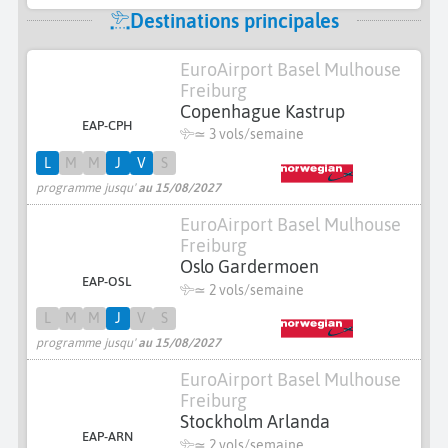
Destinations principales
EuroAirport Basel Mulhouse
Freiburg
Copenhague Kastrup
EAP-CPH
≃
3 vols/semaine
L
M
M
J
V
S
programme jusqu'
au 15/08/2027
EuroAirport Basel Mulhouse
Freiburg
Oslo Gardermoen
EAP-OSL
≃
2 vols/semaine
L
M
M
J
V
S
programme jusqu'
au 15/08/2027
EuroAirport Basel Mulhouse
Freiburg
Stockholm Arlanda
EAP-ARN
≃
2 vols/semaine