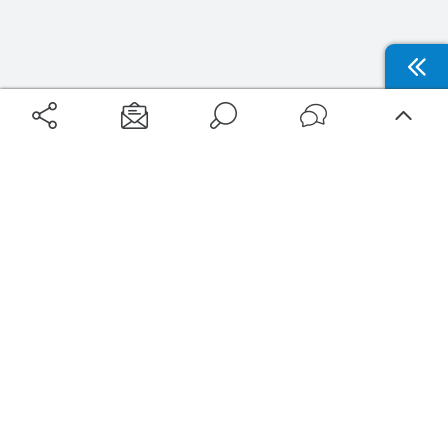
Aéroports
Voyages
Aéroports Voyages est la première plateforme de recherche de services liés au
voyage en avion. Nous vous proposons toutes les destinations, les
programmes de vols et les services disponibles pour votre aéroport : billets
d'avion, locations de voitures, hôtels... Laissez-vous inspirer et profitez d’une
expérience de voyage unique au meilleur prix !