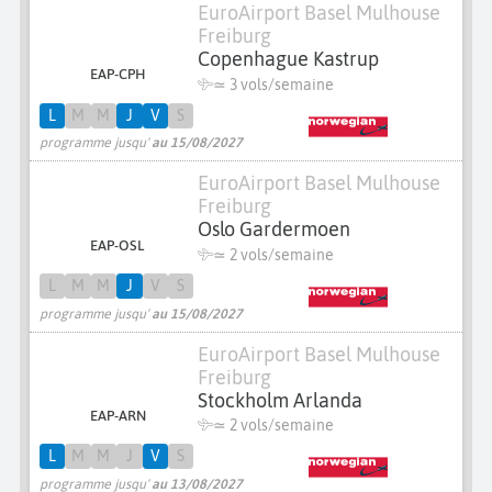
EuroAirport Basel Mulhouse
Freiburg
Copenhague Kastrup
EAP-CPH
≃
3 vols/semaine
L
M
M
J
V
S
programme jusqu'
au 15/08/2027
EuroAirport Basel Mulhouse
Freiburg
Oslo Gardermoen
EAP-OSL
≃
2 vols/semaine
L
M
M
J
V
S
programme jusqu'
au 15/08/2027
EuroAirport Basel Mulhouse
Freiburg
Stockholm Arlanda
EAP-ARN
≃
2 vols/semaine
L
M
M
J
V
S
programme jusqu'
au 13/08/2027