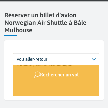
Réserver un billet d'avion
Norwegian Air Shuttle à Bâle
Mulhouse
Départ
Dates
Voyageurs | Classe
Vols aller-retour
EuroAirport Basel Mulhouse Freiburg
Dates de votre voyage
1 adulte | Classe économique
(EAP)
Rechercher un vol
Arrivée
A...