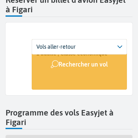
à Figari
Départ
Dates
Voyageurs | Classe
Vols aller-retour
Figari Sud Corse (FSC)
Dates de votre voyage
1 adulte | Classe économique
Rechercher un vol
Arrivée
A...
Programme des vols Easyjet à
Figari