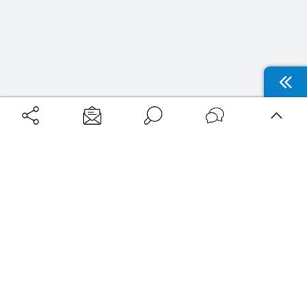
Aéroports
Voyages
Aéroports Voyages est la première plateforme de recherche de services liés au
voyage en avion. Nous vous proposons toutes les destinations, les
programmes de vols et les services disponibles pour votre aéroport : billets
d'avion, locations de voitures, hôtels... Laissez-vous inspirer et profitez d’une
expérience de voyage unique au meilleur prix !