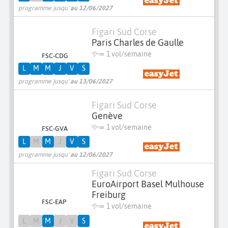
programme jusqu'
au 12/06/2027
Figari Sud Corse
Paris Charles de Gaulle
≃ 1 vol/semaine
FSC-CDG
L
M
M
J
V
S
programme jusqu'
au 13/06/2027
Figari Sud Corse
Genève
≃ 1 vol/semaine
FSC-GVA
L
M
M
J
V
S
programme jusqu'
au 12/06/2027
Figari Sud Corse
EuroAirport Basel Mulhouse
Freiburg
FSC-EAP
≃ 1 vol/semaine
L
M
M
J
V
S