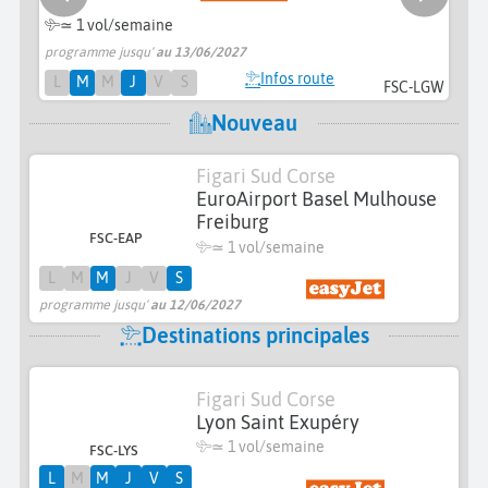
≃ 1 vol/semaine
programme jusqu'
au 13/06/2027
pr
Infos route
L
M
M
J
V
S
FSC-LGW
Nouveau
Figari Sud Corse
EuroAirport Basel Mulhouse
Freiburg
FSC-EAP
≃ 1 vol/semaine
L
M
M
J
V
S
programme jusqu'
au 12/06/2027
Destinations principales
Figari Sud Corse
Lyon Saint Exupéry
≃ 1 vol/semaine
FSC-LYS
L
M
M
J
V
S