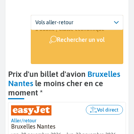
Départ
Dates
Voyageurs | Classe
Vols aller-retour
Bruxelles (BRU)
20 nov. - 23 nov.
1 adulte | Classe économique
Rechercher un vol
Arrivée
Nantes (NTE)
Prix d'un billet d'avion
Bruxelles
Nantes
le moins cher en ce
moment *
Vol direct
Aller/retour
Bruxelles Nantes