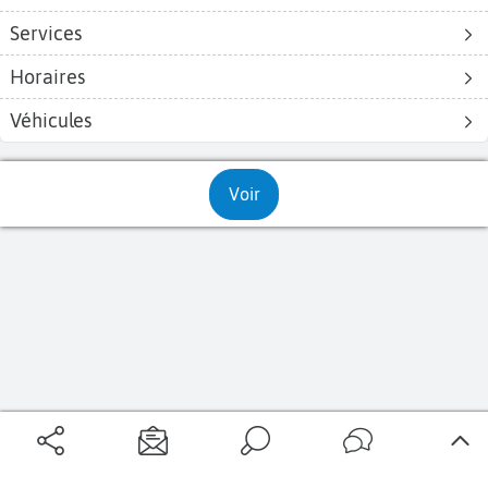
Aéroports Voyages est la première plateforme de recherche de services liés au
Services
voyage en avion. Nous vous proposons toutes les destinations, les
programmes de vols et les services disponibles pour votre aéroport : billets
Horaires
d'avion, locations de voitures, hôtels... Laissez-vous inspirer et profitez d’une
expérience de voyage unique au meilleur prix !
Véhicules
Voir
Sur Aéroports Voyages
Aéroports-Voyages ©2026
tous droits réservés
Aéroports
Conditions générales
Politique de confidentialité
Questions - Réponses
Plan du site
Qui sommes nous ?
Contact
Infos