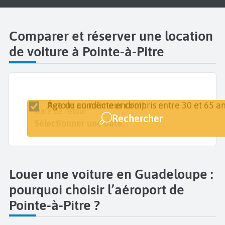
Comparer et réserver une location
de voiture à Pointe-à-Pitre
Retour au même endroit
Âge du conducteur compris entre 30 et 65 an
Lieu de retrait
Date de retrait
Date de retour
Rechercher
Guadeloupe Maryse Condé
Sélectionner une date
Sélectionner une date
Louer une voiture en Guadeloupe :
pourquoi choisir l’aéroport de
Pointe-à-Pitre ?