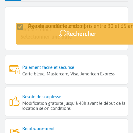
Retour au même endroit
Âge du conducteur compris entre 30 et 65 an
Lieu de retrait
Date de retrait
Date de retour
Rechercher
Ville, Aéroport
Sélectionner une date
Sélectionner une date
Paiement facile et sécurisé
Carte bleue, Mastercard, Visa, American Express
Besoin de souplesse
Modification gratuite jusqu’à 48h avant le début de la
location selon conditions
Remboursement