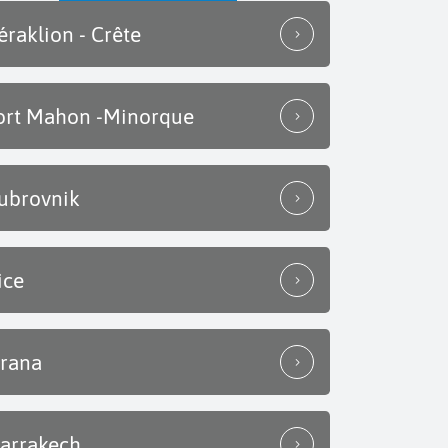
éraklion - Crête
ort Mahon -Minorque
ubrovnik
ice
irana
arrakech