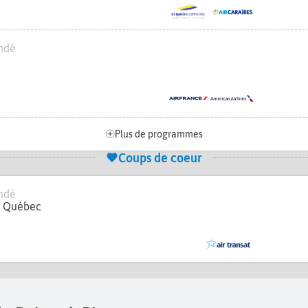
ndé
Plus de programmes
Coups de coeur
ndé
e Québec