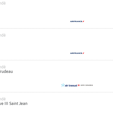
ndé
ndé
ndé
 Trudeau
ndé
e III Saint Jean