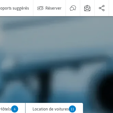
oports suggérés
Réserver
Hôtels
Location de voitures
6
11