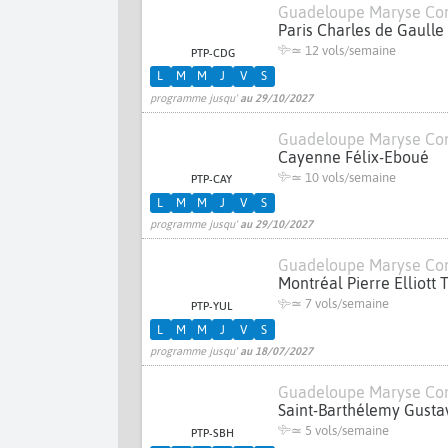
Guadeloupe Maryse Co
Paris Charles de Gaulle
≃
12 vols/semaine
PTP-CDG
L
M
M
J
V
S
programme jusqu'
au 29/10/2027
Guadeloupe Maryse Co
Cayenne Félix-Eboué
≃
10 vols/semaine
PTP-CAY
L
M
M
J
V
S
programme jusqu'
au 29/10/2027
Guadeloupe Maryse Co
Montréal Pierre Elliott
≃
7 vols/semaine
PTP-YUL
L
M
M
J
V
S
programme jusqu'
au 18/07/2027
Guadeloupe Maryse Co
Saint-Barthélemy Gustav
≃
5 vols/semaine
PTP-SBH