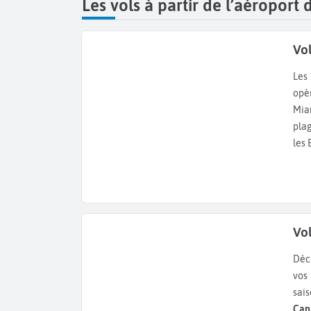
Les vols à partir de l’aéroport 
Vo
Le
opè
Mia
plag
les 
Vo
Dé
vos 
sai
Can