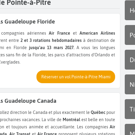
de Pointe-à-Pitre
H
ls Guadeloupe Floride
s compagnies aériennes
Air France
et
American Airlines
P
rent entre
2 et 3 rotations hebdomadaires
à destination de
mi en Floride
jusqu'au 13 mars 2027.
A
vous les longues
es sans fin de la Floride, les parcs d’attractions d’Orlando et
D
Everglades.
Réserver un vol Pointe-à-Pitre Miami
N
ls Guadeloupe Canada
T
collez direction le Canada et plus exactement le
Québec
pour
prochaines vacances. La ville de
Montréal
est belle en toute
son et toujours animée et accueillante. Les compagnies
Air
M
ada, Air Transat
et
Air France
proposent plusieurs rotations