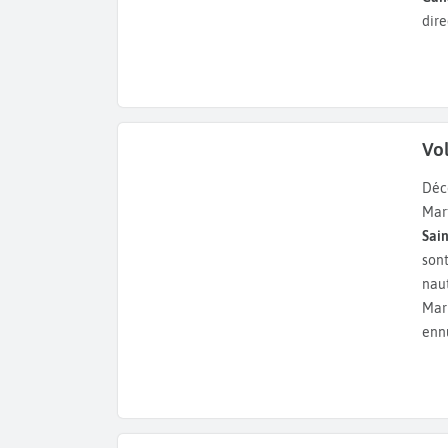
dire
Vo
Dé
Mar
Sai
son
naut
Mar
enn