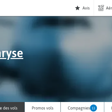
Avis
Aér
ryse
 des vols
Promos vols
Compagnies
11