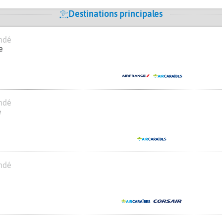
Destinations principales
ndé
e
ndé
e
ndé