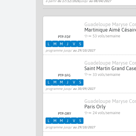
à partir
du 17/12/2026
jusqu'
au 08/04/2027
Guadeloupe Maryse Co
Martinique Aimé Césair
≃
53 vols/semaine
PTP-FDF
L
M
M
J
V
S
programme jusqu'
au 29/10/2027
Guadeloupe Maryse Co
Saint Martin Grand Cas
≃
33 vols/semaine
PTP-SFG
L
M
M
J
V
S
programme jusqu'
au 30/09/2027
Guadeloupe Maryse Co
Paris Orly
≃
24 vols/semaine
PTP-ORY
L
M
M
J
V
S
programme jusqu'
au 29/10/2027