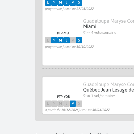
L
M
M
J
V
S
programme jusqu'
au 27/03/2027
Guadeloupe Maryse Co
Miami
≃
4 vols/semaine
PTP-MIA
L
M
M
J
V
S
programme jusqu'
au 30/10/2027
Guadeloupe Maryse Co
Québec Jean Lesage d
≃ 1 vol/semaine
PTP-YQB
L
M
M
J
V
S
à partir
du 18/12/2026
jusqu'
au 30/04/2027