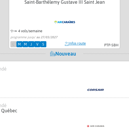
Saint-Barthélemy Gustave III Saint Jean
≃
4 vols/semaine
programme jusqu'
au 27/03/2027
Infos route
L
M
M
J
V
S
PTP-SBH
Nouveau
ndé
ndé
e Québec