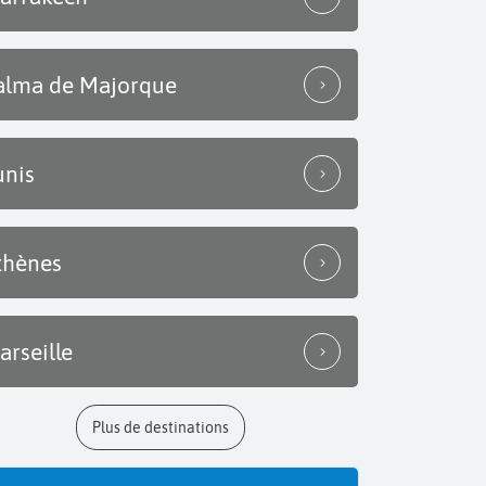
alma de Majorque
unis
thènes
arseille
Plus de destinations