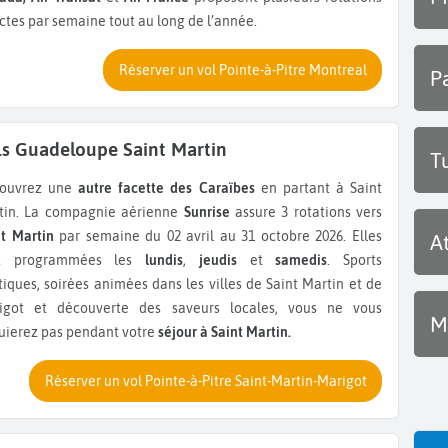
ctes par semaine tout au long de l’année.
Réserver un vol Pointe-à-Pitre Montreal
P
ls Guadeloupe Saint Martin
T
couvrez une
autre facette des Caraïbes
en partant à Saint
tin. La compagnie aérienne
Sunrise
assure 3 rotations
vers
nt Martin
par semaine du 02 avril au 31 octobre 2026. Elles
A
t programmées les
lundis
,
jeudis
et
samedis
. Sports
iques, soirées animées dans les villes de Saint Martin et de
igot et découverte des saveurs locales, vous ne vous
M
uierez pas pendant votre
séjour à Saint Martin.
Réserver un vol Pointe-à-Pitre Saint-Martin-Marigot