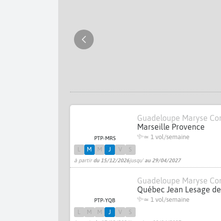
Guadeloupe Maryse Co
Marseille Provence
≃ 1 vol/semaine
PTP-MRS
L
M
M
J
V
S
à partir
du 15/12/2026
jusqu'
au 29/04/2027
Guadeloupe Maryse Co
Québec Jean Lesage d
≃ 1 vol/semaine
PTP-YQB
L
M
M
J
V
S