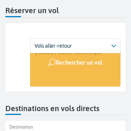
Réserver un vol
Départ
Dates
Voyageurs | Classe
Vols aller-retour
Liège (LGG)
Dates de votre voyage
1 adulte | Classe économique
Rechercher un vol
Arrivée
A...
Destinations en vols directs
Destination