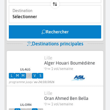
Destination
Sélectionner
Rechercher
Destinations principales
Lille
Alger Houari Boumédiène
≃ 1 vol/semaine
LIL-ALG
L
M
M
J
V
S
programme jusqu'
au 24/10/2026
Lille
Oran Ahmed Ben Bella
≃ 1 vol/semaine
LIL-ORN