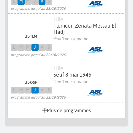
L
M
M
J
V
S
programme jusqu'
au 23/10/2026
Lille
Tlemcen Zenata Messali El
Hadj
LIL-TLM
≃ 1 vol/semaine
L
M
M
J
V
S
programme jusqu'
au 22/10/2026
Lille
Sétif 8 mai 1945
≃ 1 vol/semaine
LIL-QSF
L
M
M
J
V
S
programme jusqu'
au 22/10/2026
Plus de programmes