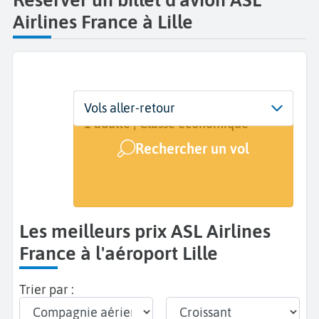
Airlines France à Lille
Départ
Dates
Voyageurs | Classe
Vols aller-retour
Lille (LIL)
Dates de votre voyage
1 adulte | Classe économique
Rechercher un vol
Arrivée
A...
Les meilleurs prix ASL Airlines
France à l'aéroport Lille
Trier par :