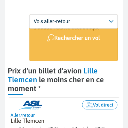
Départ
Dates
Voyageurs | Classe
Vols aller-retour
Lille (LIL)
17 sept. - 22 oct.
1 adulte | Classe économique
Rechercher un vol
Arrivée
Tlemcen (TLM)
Prix d'un billet d'avion
Lille
Tlemcen
le moins cher en ce
moment *
Vol direct
Aller/retour
Lille Tlemcen