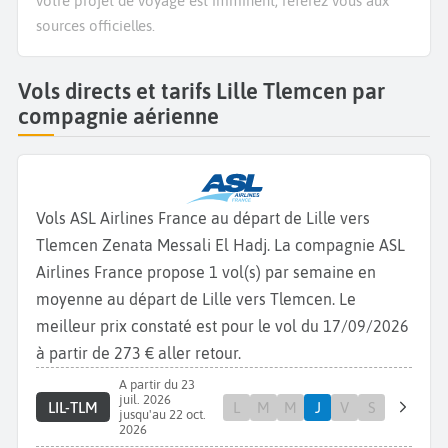
votre projet de voyage est imminent, référez vous aux
sources officielles.
Vols directs et tarifs Lille Tlemcen par
compagnie aérienne
Vols ASL Airlines France au départ de Lille vers
Tlemcen Zenata Messali El Hadj. La compagnie ASL
Airlines France propose 1 vol(s) par semaine en
moyenne au départ de Lille vers Tlemcen. Le
meilleur prix constaté est pour le vol du 17/09/2026
à partir de 273 € aller retour.
A partir du 23
juil. 2026
LIL-TLM
L
M
M
J
V
S
jusqu'au 22 oct.
2026