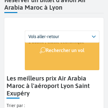
Arabia Maroc à Lyon
Départ
Dates
Voyageurs | Classe
Vols aller-retour
Lyon Saint Exupéry (LYS)
Dates de votre voyage
1 adulte | Classe économique
Rechercher un vol
Arrivée
A...
Les meilleurs prix Air Arabia
Maroc à l'aéroport Lyon Saint
Exupéry
Trier par :