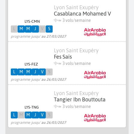
Lyon Saint Exupéry
Casablanca Mohamed V
≃
3 vols/semaine
LYS-CMN
L
M
M
J
V
S
programme jusqu'
au 27/03/2027
Lyon Saint Exupéry
Fes Saïs
≃
3 vols/semaine
LYS-FEZ
L
M
M
J
V
S
programme jusqu'
au 26/03/2027
Lyon Saint Exupéry
Tangier Ibn Bouttouta
≃
3 vols/semaine
LYS-TNG
L
M
M
J
V
S
programme jusqu'
au 26/03/2027