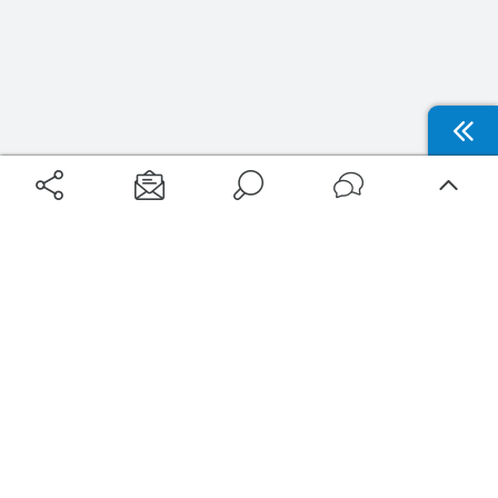
Aéroports
Voyages
Aéroports Voyages est la première plateforme de recherche de services liés au
voyage en avion. Nous vous proposons toutes les destinations, les
programmes de vols et les services disponibles pour votre aéroport : billets
d'avion, locations de voitures, hôtels... Laissez-vous inspirer et profitez d’une
expérience de voyage unique au meilleur prix !