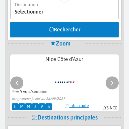
Destination
Sélectionner
Rechercher
Zoom
Nice Côte d'Azur
≃
9 vols/semaine
programme jusqu'
au 26/08/2027
à 
Infos route
L
M
M
J
V
S
LYS-NCE
Destinations principales