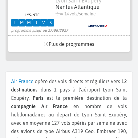
Lyon Saint Exupéry
Nantes Atlantique
≃
14 vols/semaine
LYS-NTE
L
M
M
J
V
S
programme jusqu'
au 27/08/2027
Plus de programmes
Air France
opère des vols directs et réguliers vers
12
destinations
dans 1 pays à l'aéroport Lyon Saint
Exupéry.
Paris
est la première destination de la
compagnie Air France
en nombre de vols
hebdomadaires au départ de Lyon Saint Exupéry,
avec en moyenne 127 vols opérés par semaine avec
des avions de type Airbus A319 Ceo, Embraer 190,