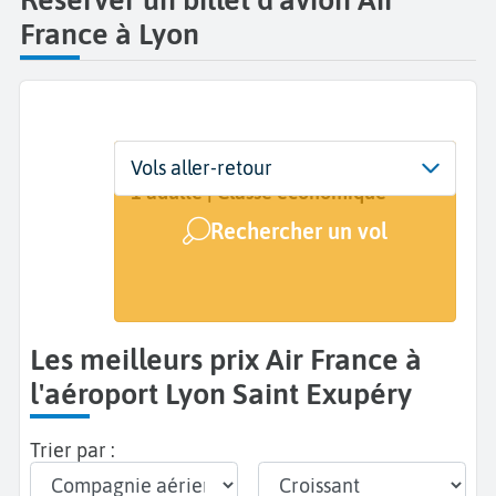
France à Lyon
Départ
Dates
Voyageurs | Classe
Vols aller-retour
Lyon Saint Exupéry (LYS)
Dates de votre voyage
1 adulte | Classe économique
Rechercher un vol
Arrivée
A...
Les meilleurs prix Air France à
l'aéroport Lyon Saint Exupéry
Trier par :