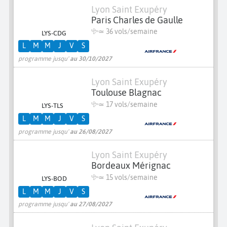
Lyon Saint Exupéry
Paris Charles de Gaulle
≃
36 vols/semaine
LYS-CDG
L
M
M
J
V
S
programme jusqu'
au 30/10/2027
Lyon Saint Exupéry
Toulouse Blagnac
≃
17 vols/semaine
LYS-TLS
L
M
M
J
V
S
programme jusqu'
au 26/08/2027
Lyon Saint Exupéry
Bordeaux Mérignac
≃
15 vols/semaine
LYS-BOD
L
M
M
J
V
S
programme jusqu'
au 27/08/2027