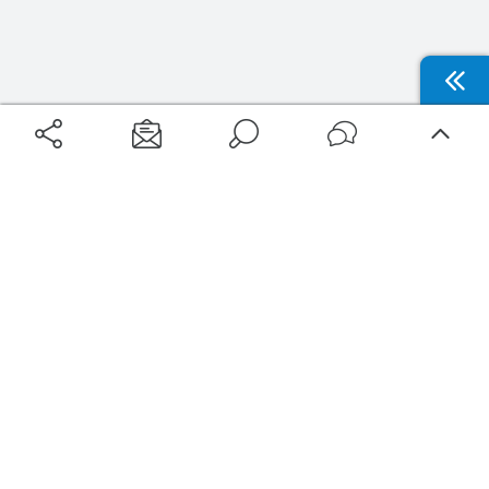
Aéroports
Voyages
Aéroports Voyages est la première plateforme de recherche de services liés au
voyage en avion. Nous vous proposons toutes les destinations, les
programmes de vols et les services disponibles pour votre aéroport : billets
d'avion, locations de voitures, hôtels... Laissez-vous inspirer et profitez d’une
expérience de voyage unique au meilleur prix !