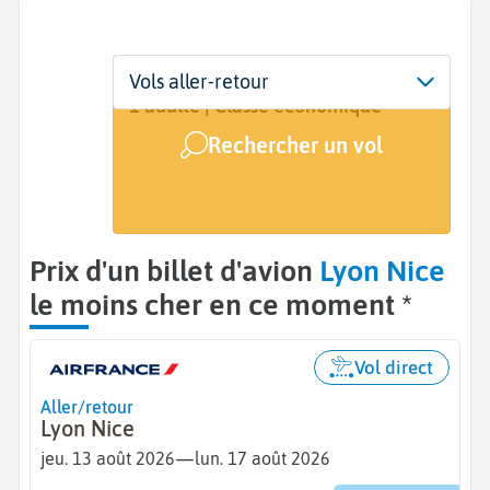
Départ
Dates
Voyageurs | Classe
Vols aller-retour
Lyon (LYS)
13 août - 17 août
1 adulte | Classe économique
Rechercher un vol
Arrivée
Nice (NCE)
Prix d'un billet d'avion
Lyon Nice
le moins cher en ce moment *
Vol direct
Aller/retour
Lyon Nice
—
jeu. 13 août 2026
lun. 17 août 2026