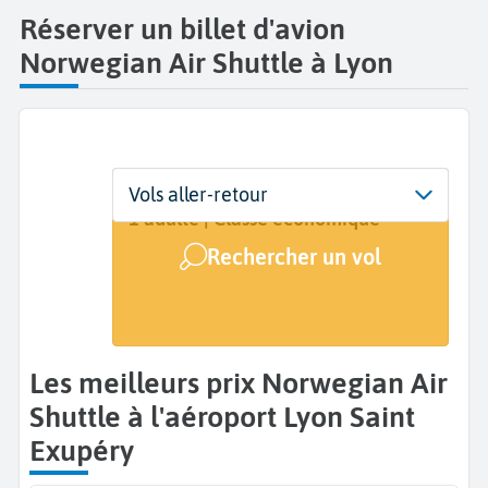
Réserver un billet d'avion
Norwegian Air Shuttle à Lyon
Départ
Dates
Voyageurs | Classe
Vols aller-retour
Lyon Saint Exupéry (LYS)
Dates de votre voyage
1 adulte | Classe économique
Rechercher un vol
Arrivée
A...
Les meilleurs prix Norwegian Air
Shuttle à l'aéroport Lyon Saint
Exupéry