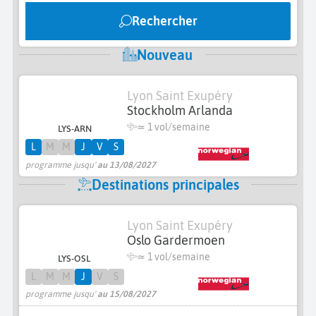
Rechercher
Nouveau
Lyon Saint Exupéry
Stockholm Arlanda
≃ 1 vol/semaine
LYS-ARN
L
M
M
J
V
S
programme jusqu'
au 13/08/2027
Destinations principales
Lyon Saint Exupéry
Oslo Gardermoen
≃ 1 vol/semaine
LYS-OSL
L
M
M
J
V
S
programme jusqu'
au 15/08/2027