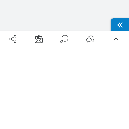
Aéroports
Voyages
Aéroports Voyages est la première plateforme de recherche de services liés au
voyage en avion. Nous vous proposons toutes les destinations, les
programmes de vols et les services disponibles pour votre aéroport : billets
d'avion, locations de voitures, hôtels... Laissez-vous inspirer et profitez d’une
expérience de voyage unique au meilleur prix !