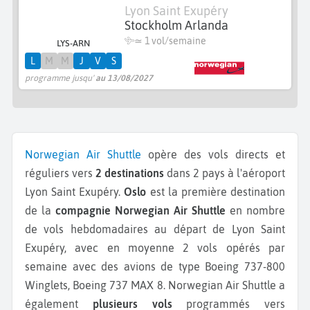
Lyon Saint Exupéry
Stockholm Arlanda
≃ 1 vol/semaine
LYS-ARN
L
M
M
J
V
S
programme jusqu'
au 13/08/2027
Norwegian Air Shuttle
opère des vols directs et
réguliers vers
2 destinations
dans 2 pays à l'aéroport
Lyon Saint Exupéry.
Oslo
est la première destination
de la
compagnie Norwegian Air Shuttle
en nombre
de vols hebdomadaires au départ de Lyon Saint
Exupéry, avec en moyenne 2 vols opérés par
semaine avec des avions de type Boeing 737-800
Winglets, Boeing 737 MAX 8.
Norwegian Air Shuttle a
également
plusieurs vols
programmés vers