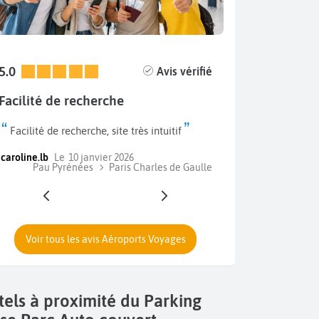
5.0
5.0
Avis vérifié
Facilité de recherche
Réservation bi
Facilité de recherche, site très intuitif
Simple et rapid
caroline.lb
Le
10 janvier 2026
nathalie
Le
9 jan
Pau Pyrénées
Paris Charles de Gaulle
Pau Pyrén
Voir tous les avis Aéroports Voyages
els à proximité du Parking