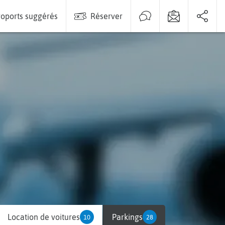
oports suggérés
Réserver
Location de voitures
Parkings
10
28