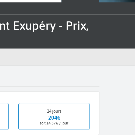
14 jours
204€
soit 14,57€ / jour