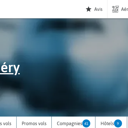
Avis
Aér
péry
 vols
Promos vols
Compagnies
Hôtels
41
9