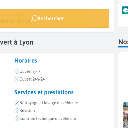
de dépôt
e récupération
Rechercher
ctionner une date
ctionner une date
Nos
vert à Lyon
Horaires
Ouvert 7j/ 7
Ouvert 24h/24
Services et prestations
Nettoyage et lavage du véhicule
Révision
Contrôle technique du véhicule