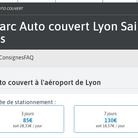
AUTO COUVERT
s
Consignes
FAQ
to couvert à l'aéroport de Lyon
rée de stationnement :
3 jours
7 jours
85€
130€
soit 28,33€ / jour
soit 18,57€ / jour