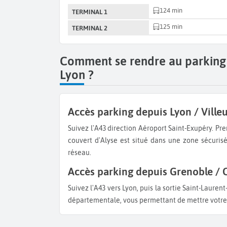
124 min
TERMINAL 1
125 min
TERMINAL 2
Comment se rendre au parking 
Lyon ?
Accès parking depuis Lyon / Ville
Suivez l'A43 direction Aéroport Saint-Exupéry. Prenez la sortie n°5 (Saint-Bonnet-de-Mure). L'accès au bâtiment
couvert d'Alyse est situé dans une zone sécurisé
réseau.
Accès parking depuis Grenoble / 
Suivez l'A43 vers Lyon, puis la sortie Saint-Laurent-de-Mure / Aéroport. L'accès au hangar est direct par la route
départementale, vous permettant de mettre votre v