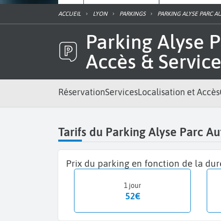
ACCUEIL
LYON
PARKINGS
PARKING ALYSE PARC 
Parking Alyse Parc Auto couvert Lyon Saint Exupéry - Prix,
Accès & Service
Réservation
Services
Localisation et Accès
Tarifs du Parking Alyse Parc Au
Prix du parking en fonction de la du
1 jour
52€