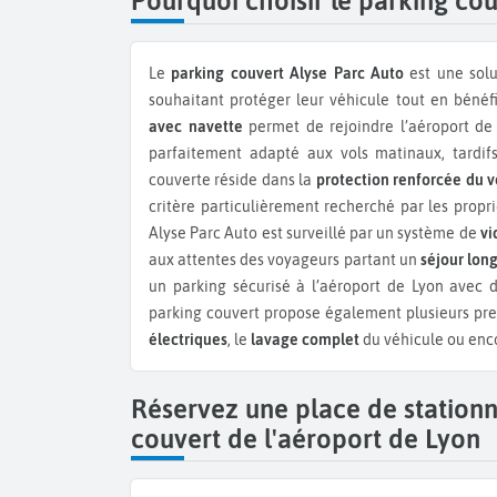
Pourquoi choisir le parking co
Le
parking couvert Alyse Parc Auto
est une sol
souhaitant protéger leur véhicule tout en bénéf
avec navette
permet de rejoindre l’aéroport de
parfaitement adapté aux vols matinaux, tardifs
couverte réside dans la
protection renforcée du v
critère particulièrement recherché par les prop
Alyse Parc Auto est surveillé par un système de
vi
aux attentes des voyageurs partant un
séjour lon
un parking sécurisé à l’aéroport de Lyon avec d
parking couvert propose également plusieurs p
électriques
, le
lavage complet
du véhicule ou enco
Réservez une place de station
couvert de l'aéroport de Lyon