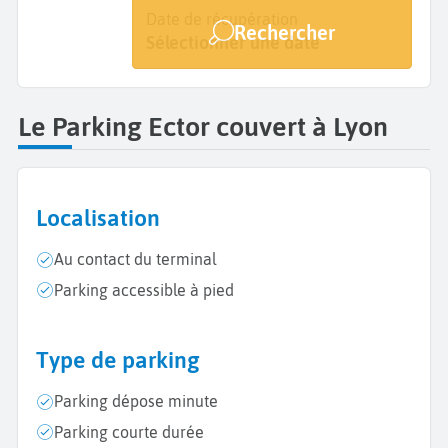
Date de dépôt
Date de récupération
Rechercher
Sélectionner une date
Sélectionner une date
Le Parking Ector couvert à Lyon
Localisation
Au contact du terminal
Parking accessible à pied
Type de parking
Parking dépose minute
Parking courte durée