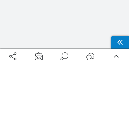
Aéroports
Voyages
Aéroports Voyages est la première plateforme de recherche de services liés au
voyage en avion. Nous vous proposons toutes les destinations, les
programmes de vols et les services disponibles pour votre aéroport : billets
d'avion, locations de voitures, hôtels... Laissez-vous inspirer et profitez d’une
expérience de voyage unique au meilleur prix !