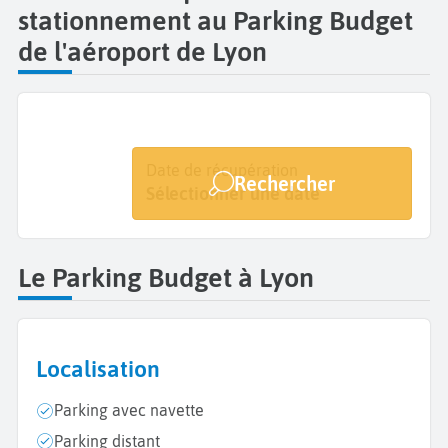
stationnement au Parking Budget
de l'aéroport de Lyon
Date de dépôt
Date de récupération
Rechercher
Sélectionner une date
Sélectionner une date
Le Parking Budget à Lyon
Localisation
Parking avec navette
Parking distant