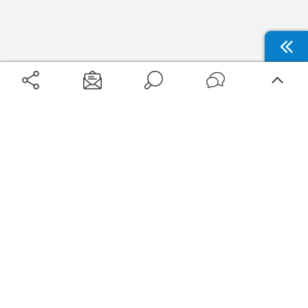
Aéroports
Voyages
Aéroports Voyages est la première plateforme de recherche de services liés au
voyage en avion. Nous vous proposons toutes les destinations, les
programmes de vols et les services disponibles pour votre aéroport : billets
d'avion, locations de voitures, hôtels... Laissez-vous inspirer et profitez d’une
expérience de voyage unique au meilleur prix !