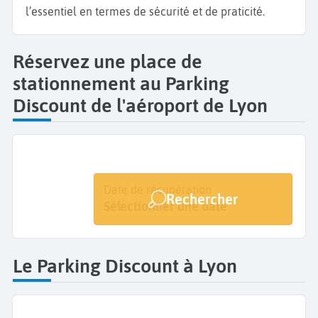
l’essentiel en termes de sécurité et de praticité.
Réservez une place de
stationnement au Parking
Discount de l'aéroport de Lyon
Date de dépôt
Date de récupération
Rechercher
Sélectionner une date
Sélectionner une date
Le Parking Discount à Lyon