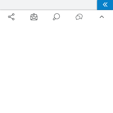
Aéroports
Voyages
Aéroports Voyages est la première plateforme de recherche de services liés au
voyage en avion. Nous vous proposons toutes les destinations, les
programmes de vols et les services disponibles pour votre aéroport : billets
d'avion, locations de voitures, hôtels... Laissez-vous inspirer et profitez d’une
expérience de voyage unique au meilleur prix !
Sur Aéroports Voyages