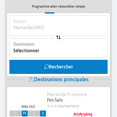
Programme aller-retour
Aller simple
Départ
Marseille
(MRS)
Destination
Sélectionner
Rechercher
Destinations principales
Marseille Provence
Fes Saïs
≃
2 vols/semaine
MRS-FEZ
L
M
M
J
V
S