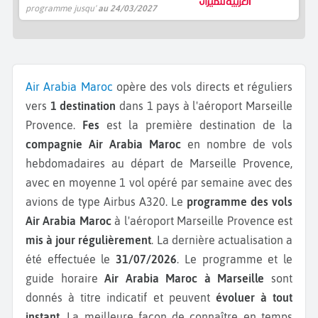
programme jusqu'
au 24/03/2027
Air Arabia Maroc
opère des vols directs et réguliers
vers
1 destination
dans 1 pays à l'aéroport Marseille
Provence.
Fes
est la première destination de la
compagnie Air Arabia Maroc
en nombre de vols
hebdomadaires au départ de Marseille Provence,
avec en moyenne 1 vol opéré par semaine avec des
avions de type Airbus A320.
Le
programme des vols
Air Arabia Maroc
à l'aéroport Marseille Provence est
mis à jour régulièrement
. La dernière actualisation a
été effectuée le
31/07/2026
. Le programme et le
guide horaire
Air Arabia Maroc à Marseille
sont
donnés à titre indicatif et peuvent
évoluer à tout
instant
. La meilleure façon de connaître en temps