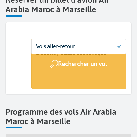
Arabia Maroc à Marseille
Départ
Dates
Voyageurs | Classe
Vols aller-retour
Marseille Provence (MRS)
Dates de votre voyage
1 adulte | Classe économique
Rechercher un vol
Arrivée
A...
Programme des vols Air Arabia
Maroc à Marseille