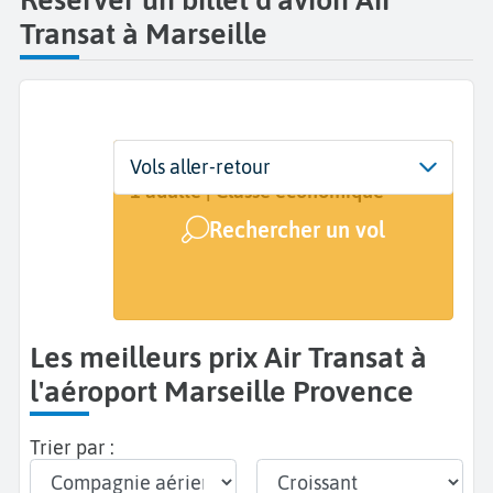
Transat à Marseille
Départ
Dates
Voyageurs | Classe
Vols aller-retour
Marseille Provence (MRS)
Dates de votre voyage
1 adulte | Classe économique
Rechercher un vol
Arrivée
A...
Les meilleurs prix Air Transat à
l'aéroport Marseille Provence
Trier par :