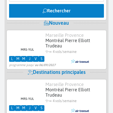
Rechercher
Nouveau
Marseille Provence
Montréal Pierre Elliott
Trudeau
MRS-YUL
≃
4 vols/semaine
L
M
M
J
V
S
programme jusqu'
au 06/09/2027
Destinations principales
Marseille Provence
Montréal Pierre Elliott
Trudeau
MRS-YUL
≃
4 vols/semaine
L
M
M
J
V
S