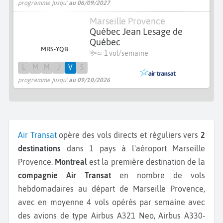
programme jusqu'
au 06/09/2027
Marseille Provence
Québec Jean Lesage de
Québec
MRS-YQB
≃ 1 vol/semaine
L
M
M
J
V
S
programme jusqu'
au 09/10/2026
Air Transat
opère des vols directs et réguliers vers
2
destinations
dans 1 pays à l'aéroport Marseille
Provence.
Montreal
est la première destination de la
compagnie Air Transat
en nombre de vols
hebdomadaires au départ de Marseille Provence,
avec en moyenne 4 vols opérés par semaine avec
des avions de type Airbus A321 Neo, Airbus A330-