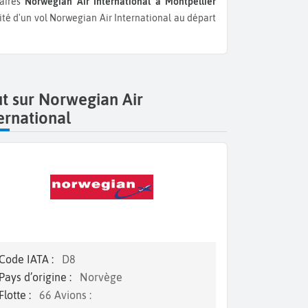
raires
Norwegian Air International à Montpellier
lité d'un vol Norwegian Air International au départ
t sur Norwegian Air
ernational
Code IATA :
D8
Pays d’origine :
Norvège
Flotte :
66 Avions :