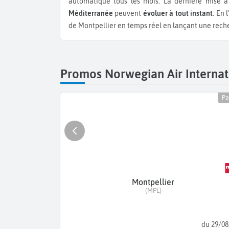
automatique tous les mois. La dernière mise 
Méditerranée
peuvent
évoluer à tout instant
. En 
de Montpellier en temps réel en lançant une rec
Promos Norwegian Air Internat
Pa
Montpellier
(MPL)
du 29/08