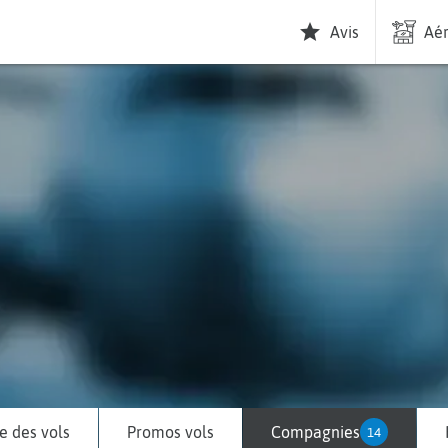
Avis
Aér
 des vols
Promos vols
Compagnies
14