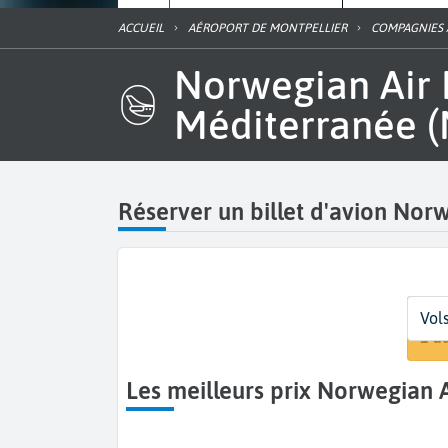
ACCUEIL
AÉROPORT DE MONTPELLIER
COMPAGNIES
Norwegian Air International à l'aéroport Montpellier
Méditerranée 
Réserver un billet d'avion Norw
Dépa
Date
Voya
Vols
Mon
Dat
1 a
Les meilleurs prix Norwegian 