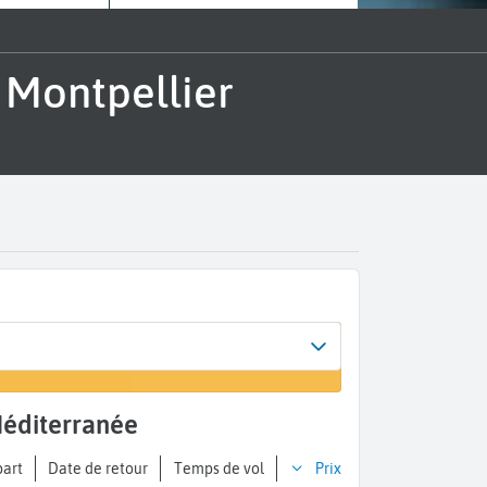
 Méditerranée
part
Date de retour
Temps de vol
Prix