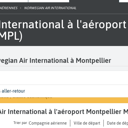
 AÉRIENNES
NORWEGIAN AIR INTERNATIONAL
(MPL)
egian Air International à Montpellier
rt
s
geurs | Classe
Arrivée
 aller-retour
Rechercher un vol
tpellier Méditerranée (MPL)
es de votre voyage
dulte | Classe économique
A...
Air International à l'aéroport Montpellier
Trier par :
Compagnie aérienne
Ville de départ
Date de dé