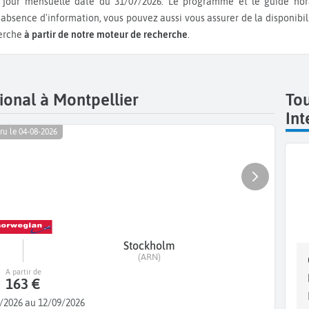
à jour mensuelle date du 31/07/2026. Le programme et le guide ho
l'absence d'information, vous pouvez aussi vous assurer de la disponibi
herche
à partir de notre moteur de recherche
.
ional à Montpellier
Tou
Int
ru le 04-08-2026
Stockholm
(ARN)
A partir de
163 €
/2026 au 12/09/2026