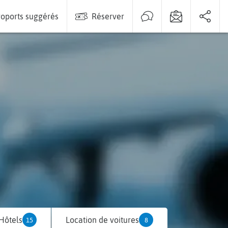
oports suggérés
Réserver
Hôtels
Location de voitures
15
8