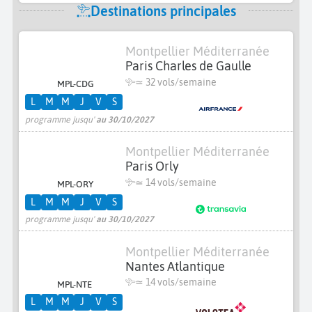
Destinations principales
Montpellier Méditerranée
Paris Charles de Gaulle
≃
32 vols/semaine
MPL-CDG
L
M
M
J
V
S
programme jusqu'
au 30/10/2027
Montpellier Méditerranée
Paris Orly
≃
14 vols/semaine
MPL-ORY
L
M
M
J
V
S
programme jusqu'
au 30/10/2027
Montpellier Méditerranée
Nantes Atlantique
≃
14 vols/semaine
MPL-NTE
L
M
M
J
V
S