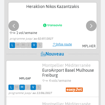
Heraklion Nikos Kazantzakis
≃ 1 vol/semaine
programme jusqu'
au 02/07/2027
pr
Infos route
L
M
M
J
V
S
MPL-HER
Nouveau
Montpellier Méditerranée
EuroAirport Basel Mulhouse
Freiburg
MPL-EAP
≃
4 vols/semaine
L
M
M
J
V
S
programme jusqu'
au 13/06/2027
Montpellier Méditerranée