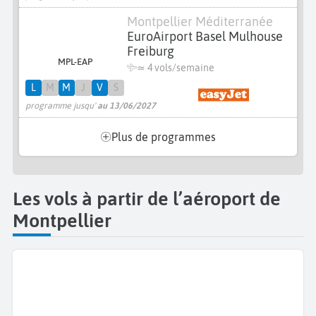
Montpellier Méditerranée
EuroAirport Basel Mulhouse
Freiburg
MPL-EAP
≃
4 vols/semaine
L
M
M
J
V
S
programme jusqu'
au 13/06/2027
Plus de programmes
Les vols à partir de l’aéroport de
Montpellier