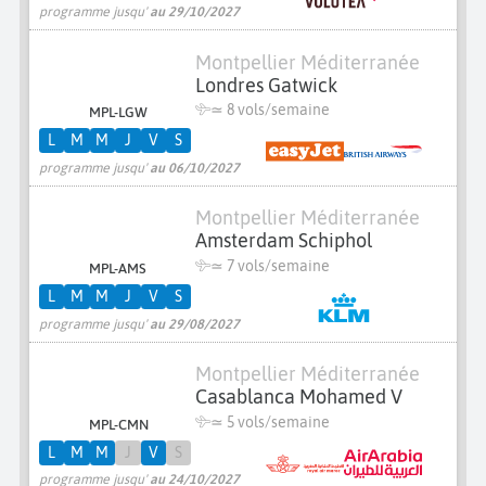
programme jusqu'
au 29/10/2027
Montpellier Méditerranée
Londres Gatwick
≃
8 vols/semaine
MPL-LGW
L
M
M
J
V
S
programme jusqu'
au 06/10/2027
Montpellier Méditerranée
Amsterdam Schiphol
≃
7 vols/semaine
MPL-AMS
L
M
M
J
V
S
programme jusqu'
au 29/08/2027
Montpellier Méditerranée
Casablanca Mohamed V
≃
5 vols/semaine
MPL-CMN
L
M
M
J
V
S
programme jusqu'
au 24/10/2027