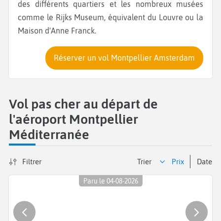
des différents quartiers et les nombreux musées
comme le Rijks Museum, équivalent du Louvre ou la
Maison d'Anne Franck.
Réserver un vol Montpellier Amsterdam
Vol pas cher au départ de
l'aéroport Montpellier
Méditerranée
Filtrer
Trier
prix
date
Paru le 04-08-2026