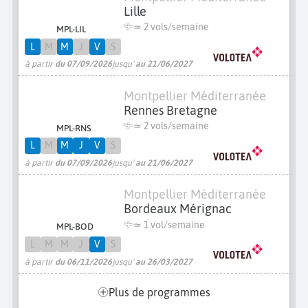
Lille
≃
2 vols/semaine
MPL-LIL
L
M
M
J
V
S
à partir
du 07/09/2026
jusqu'
au 21/06/2027
Montpellier Méditerranée
Rennes Bretagne
≃
2 vols/semaine
MPL-RNS
L
M
M
J
V
S
à partir
du 07/09/2026
jusqu'
au 21/06/2027
Montpellier Méditerranée
Bordeaux Mérignac
≃ 1 vol/semaine
MPL-BOD
L
M
M
J
V
S
à partir
du 06/11/2026
jusqu'
au 26/03/2027
Plus de programmes