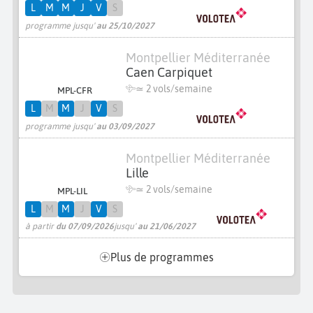
L
M
M
J
V
S
programme jusqu'
au 25/10/2027
Montpellier Méditerranée
Caen Carpiquet
≃
2 vols/semaine
MPL-CFR
L
M
M
J
V
S
programme jusqu'
au 03/09/2027
Montpellier Méditerranée
Lille
≃
2 vols/semaine
MPL-LIL
L
M
M
J
V
S
à partir
du 07/09/2026
jusqu'
au 21/06/2027
Plus de programmes