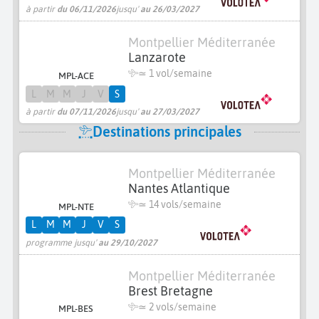
à partir
du 06/11/2026
jusqu'
au 26/03/2027
Montpellier Méditerranée
Lanzarote
≃ 1 vol/semaine
MPL-ACE
L
M
M
J
V
S
à partir
du 07/11/2026
jusqu'
au 27/03/2027
Destinations principales
Montpellier Méditerranée
Nantes Atlantique
≃
14 vols/semaine
MPL-NTE
L
M
M
J
V
S
programme jusqu'
au 29/10/2027
Montpellier Méditerranée
Brest Bretagne
≃
2 vols/semaine
MPL-BES