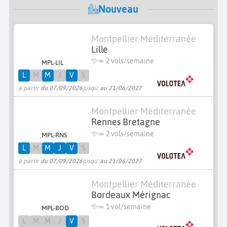
Nouveau
Montpellier Méditerranée
Lille
≃
2 vols/semaine
MPL-LIL
L
M
M
J
V
S
à partir
du 07/09/2026
jusqu'
au 21/06/2027
Montpellier Méditerranée
Rennes Bretagne
≃
2 vols/semaine
MPL-RNS
L
M
M
J
V
S
à partir
du 07/09/2026
jusqu'
au 21/06/2027
Montpellier Méditerranée
Bordeaux Mérignac
≃ 1 vol/semaine
MPL-BOD
L
M
M
J
V
S