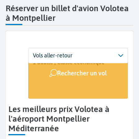
Réserver un billet d'avion Volotea
à Montpellier
Départ
Dates
Voyageurs | Classe
Vols aller-retour
Montpellier Méditerranée (MPL)
Dates de votre voyage
1 adulte | Classe économique
Rechercher un vol
Arrivée
A...
Les meilleurs prix Volotea à
l'aéroport Montpellier
Méditerranée