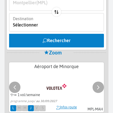
Montpellier
(MPL)
Destination
Sélectionner
Rechercher
Zoom
Aéroport de Minorque
≃ 1 vol/semaine
programme jusqu'
au 30/09/2027
pr
Infos route
L
M
M
J
V
S
MPL-MAH