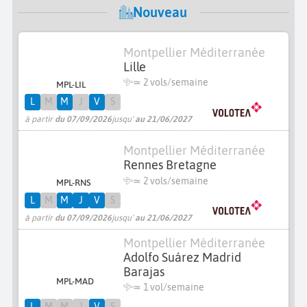
Nouveau
Montpellier Méditerranée
Lille
≃
2 vols/semaine
MPL-LIL
L
M
M
J
V
S
à partir
du 07/09/2026
jusqu'
au 21/06/2027
Montpellier Méditerranée
Rennes Bretagne
≃
2 vols/semaine
MPL-RNS
L
M
M
J
V
S
à partir
du 07/09/2026
jusqu'
au 21/06/2027
Montpellier Méditerranée
Adolfo Suárez Madrid
Barajas
MPL-MAD
≃ 1 vol/semaine
L
M
M
J
V
S