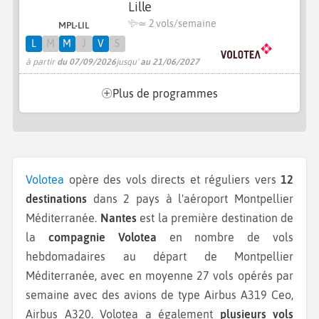
Lille
≃
2 vols/semaine
MPL-LIL
L
M
M
J
V
S
à partir
du 07/09/2026
jusqu'
au 21/06/2027
Plus de programmes
Volotea
opère des vols directs et réguliers vers
12
destinations
dans 2 pays à l'aéroport Montpellier
Méditerranée.
Nantes
est la première destination de
la
compagnie Volotea
en nombre de vols
hebdomadaires au départ de Montpellier
Méditerranée, avec en moyenne 27 vols opérés par
semaine avec des avions de type Airbus A319 Ceo,
Airbus A320.
Volotea a également
plusieurs vols