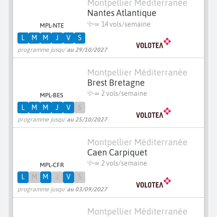
Montpellier Méditerranée
Nantes Atlantique
≃
14 vols/semaine
MPL-NTE
L
M
M
J
V
S
programme jusqu'
au 29/10/2027
Montpellier Méditerranée
Brest Bretagne
≃
2 vols/semaine
MPL-BES
L
M
M
J
V
S
programme jusqu'
au 25/10/2027
Montpellier Méditerranée
Caen Carpiquet
≃
2 vols/semaine
MPL-CFR
L
M
M
J
V
S
programme jusqu'
au 03/09/2027
Montpellier Méditerranée