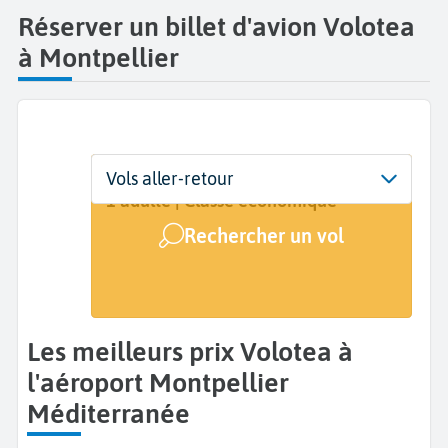
Réserver un billet d'avion Volotea
à Montpellier
Départ
Dates
Voyageurs | Classe
Vols aller-retour
Montpellier Méditerranée (MPL)
Dates de votre voyage
1 adulte | Classe économique
Rechercher un vol
Arrivée
A...
Les meilleurs prix Volotea à
l'aéroport Montpellier
Méditerranée