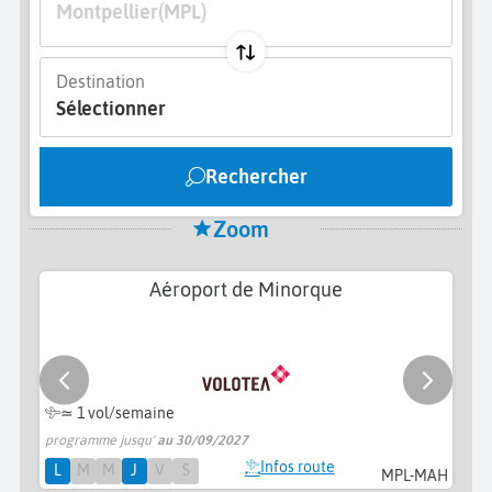
Montpellier
(MPL)
Destination
Sélectionner
Rechercher
Zoom
Aéroport de Minorque
≃ 1 vol/semaine
programme jusqu'
au 30/09/2027
pr
Infos route
L
M
M
J
V
S
MPL-MAH