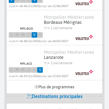
à partir
du 06/11/2026
jusqu'
au 21/06/2027
Montpellier Méditerranée
Bordeaux Mérignac
≃ 1 vol/semaine
MPL-BOD
L
M
M
J
V
S
à partir
du 06/11/2026
jusqu'
au 26/03/2027
Montpellier Méditerranée
Lanzarote
≃ 1 vol/semaine
MPL-ACE
L
M
M
J
V
S
à partir
du 07/11/2026
jusqu'
au 27/03/2027
Plus de programmes
Destinations principales